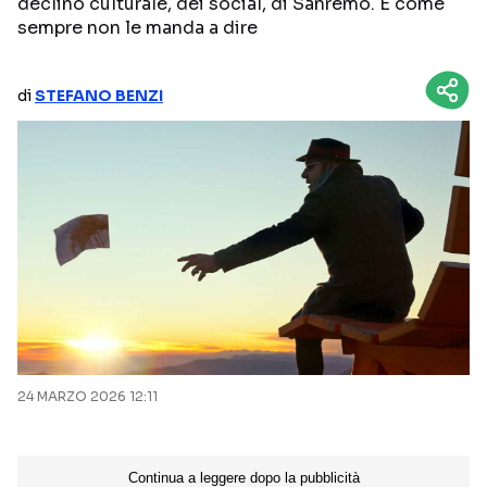
declino culturale, dei social, di Sanremo. E come
sempre non le manda a dire
NETFLIX
MEDIASET INFINITY
AMAZON PRIME VIDEO
DAZN
di
STEFANO BENZI
DISNEY+
PARAMOUNT+
RAIPLAY
Categorie
NOTIZIE
INTERVISTE
ANTEPRIME
RUBRICHE
RETROSCENA
24 MARZO 2026 12:11
Seguici sui social