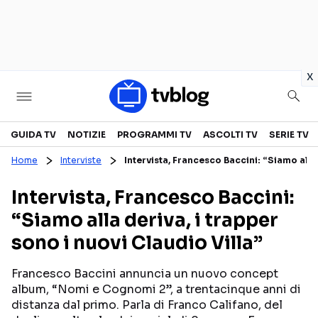
in
x
Televisione
GUIDA TV
NOTIZIE
PROGRAMMI TV
ASCOLTI TV
SERIE TV
Home
Interviste
Intervista, Francesco Baccini: “Siamo alla 
GUIDA TV
ASCOLTI TV
Intervista, Francesco Baccini:
CANALI TV
SERIE TV
“Siamo alla deriva, i trapper
PROGRAMMI TV
REALITY SHOW
sono i nuovi Claudio Villa”
PERSONAGGI TV
FICTION
Francesco Baccini annuncia un nuovo concept
album, “Nomi e Cognomi 2”, a trentacinque anni di
Streaming
distanza dal primo. Parla di Franco Califano, del