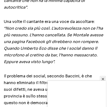
cantante che non ha la minima capacità di
autocritica”
.
Una volte il cantante era una voce da ascoltare:
“Non credo sia più così. L’autorevolezza non ce l’ha
più nessuno. L’hanno cancellata. Se Montale avesse
una pagina Facebook gli direbbero non rompere.
Quando Umberto Eco disse che i social danno il
microfono al cretino da bar, l’hanno massacrato.
Eppure aveva visto lungo”.
Il problema dei social, secondo Baccini, è che
hanno eliminato il filtro. La televisione, con tutti i
suoi difetti, ne aveva uno. Oggi la sciura di
provincia è sullo stesso piano di Umberto Eco, e
questo non è democrazia:
“La democrazia non è