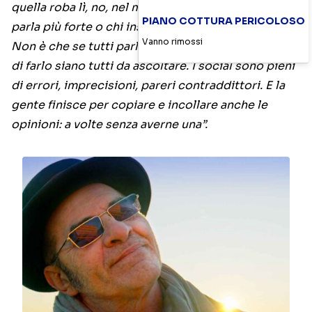
quella roba lì, no, nel modo più assoluto. Non è chi
PIANO COTTURA PERICOLOSO
parla più forte o chi insulta in modo più colorito.
Vanno rimossi
Non è che se tutti parlano perché hanno il diritto
di farlo siano tutti da ascoltare. I social sono pieni
di errori, imprecisioni, pareri contraddittori. E la
gente finisce per copiare e incollare anche le
opinioni: a volte senza averne una”.