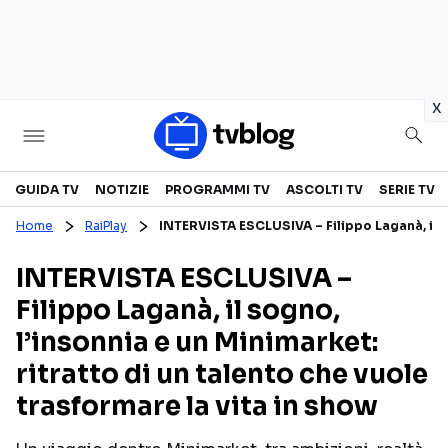
in
x
Televisione
GUIDA TV
NOTIZIE
PROGRAMMI TV
ASCOLTI TV
SERIE TV
Home
RaiPlay
INTERVISTA ESCLUSIVA – Filippo Laganà, il so
GUIDA TV
ASCOLTI TV
INTERVISTA ESCLUSIVA –
CANALI TV
SERIE TV
Filippo Laganà, il sogno,
PROGRAMMI TV
REALITY SHOW
l’insonnia e un Minimarket:
PERSONAGGI TV
FICTION
ritratto di un talento che vuole
trasformare la vita in show
Streaming