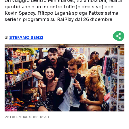
Un viaggio dentro Minimarket, tra ambizioni, realtà
quotidiane e un incontro folle (e decisivo) con
NETFLIX
MEDIASET INFINITY
Kevin Spacey. Filippo Laganà spiega l’attesissima
serie in programma su RaiPlay dal 26 dicembre
AMAZON PRIME VIDEO
DAZN
DISNEY+
PARAMOUNT+
di
STEFANO BENZI
RAIPLAY
Categorie
NOTIZIE
INTERVISTE
ANTEPRIME
RUBRICHE
RETROSCENA
22 DICEMBRE 2025 12:30
Seguici sui social