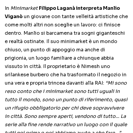
In
Minimarket
Filippo Laganà interpreta Manlio
Viganò
un giovane con tante velleità artistiche che
come molti altri non sceglie un lavoro: ci finisce
dentro. Manlio si barcamena tra sogni giganteschi
e realtà ostinate. Il suo minimarket è un mondo
chiuso, un punto di appoggio ma anche di
prigionia, un luogo familiare a chiunque abbia
vissuto in città. Il proprietario è Nimesh uno
srilankese burbero che ha trasformato il negozio in
una vera e propria trincea davanti alla RAI:
“Mi sono
reso conto che i minimarket sono tutti uguali in
tutto il mondo, sono un punto di riferimento, quasi
un rifugio obbligatorio per chi deve sopravvivere
in città. Sono sempre aperti, vendono di tutto… La
serie alla fine rende narrativo un luogo con il quale
tutti noi prima o poi abbiamo avuto a che fare…”