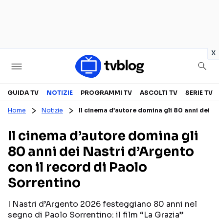
in
x
Televisione
GUIDA TV
NOTIZIE
PROGRAMMI TV
ASCOLTI TV
SERIE TV
Home
Notizie
Il cinema d’autore domina gli 80 anni dei Na
GUIDA TV
ASCOLTI TV
Il cinema d’autore domina gli
CANALI TV
SERIE TV
80 anni dei Nastri d’Argento
PROGRAMMI TV
REALITY SHOW
con il record di Paolo
PERSONAGGI TV
FICTION
Sorrentino
I Nastri d’Argento 2026 festeggiano 80 anni nel
Streaming
segno di Paolo Sorrentino: il film “La Grazia”