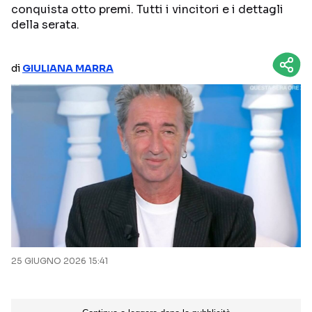
conquista otto premi. Tutti i vincitori e i dettagli
NETFLIX
MEDIASET INFINITY
della serata.
AMAZON PRIME VIDEO
DAZN
di
GIULIANA MARRA
DISNEY+
PARAMOUNT+
RAIPLAY
Categorie
NOTIZIE
INTERVISTE
ANTEPRIME
RUBRICHE
RETROSCENA
25 GIUGNO 2026 15:41
Seguici sui social