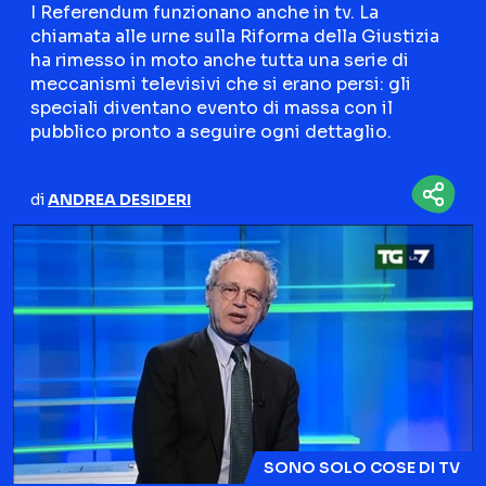
I Referendum funzionano anche in tv. La
chiamata alle urne sulla Riforma della Giustizia
NETFLIX
MEDIASET INFINITY
ha rimesso in moto anche tutta una serie di
AMAZON PRIME VIDEO
DAZN
meccanismi televisivi che si erano persi: gli
speciali diventano evento di massa con il
DISNEY+
PARAMOUNT+
pubblico pronto a seguire ogni dettaglio.
RAIPLAY
di
ANDREA DESIDERI
Categorie
NOTIZIE
INTERVISTE
ANTEPRIME
RUBRICHE
RETROSCENA
Seguici sui social
SONO SOLO COSE DI TV