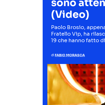
sono atten
(Video)
Paolo Brosio, appena
Fratello Vip, ha rila
19 che hanno fatto d
di
FABIO MORASCA