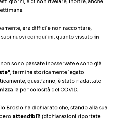
sti giorni, e di non rivelare, inoltre, anche
 settimane.
vamente, era difficile non raccontare,
 suoi nuovi coinquilini, quanto vissuto
in
, non sono passate inosservate e sono già
ste”
, termine storicamente legato
ticamente, quest’anno, è stato riadattato
mizza
la pericolosità del COVID.
lo Brosio ha dichiarato che, stando alla sua
bbero
attendibili
(dichiarazioni riportate