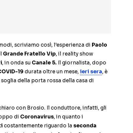
 modi, scriviamo così, l’esperienza di
Paolo
el
Grande Fratello Vip
, il reality show
i
, in onda su
Canale 5.
Il giornalista, dopo
COVID-19
durata oltre un mese,
ieri sera
, è
 soglia della porta rossa della casa di
hiaro con Brosio. Il conduttore, infatti, gli
roppo di
Coronavirus
, in quanto i
ti
costantemente riguardo la
seconda