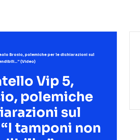
NETFLIX
MEDIASET INFINITY
AMAZON PRIME VIDEO
DAZN
DISNEY+
PARAMOUNT+
RAIPLAY
aolo Brosio, polemiche per le dichiarazioni sul
ndibili…” (Video)
tello Vip 5,
io, polemiche
iarazioni sul
 “I tamponi non