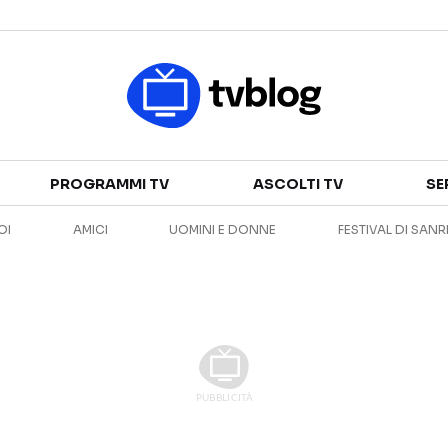
Televisione
PROGRAMMI TV
ASCOLTI TV
SE
GUIDA TV
ASCOLTI TV
OI
AMICI
UOMINI E DONNE
FESTIVAL DI SAN
CANALI TV
SERIE TV
PROGRAMMI TV
REALITY SHOW
PERSONAGGI TV
FICTION
Streaming