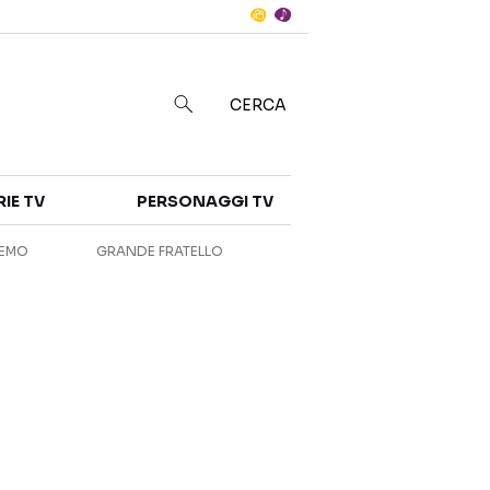
Notizie
in
CERCA
Categorie
RIE TV
PERSONAGGI TV
NOTIZIE
INTERVISTE
REMO
GRANDE FRATELLO
ANTEPRIME
RUBRICHE
RETROSCENA