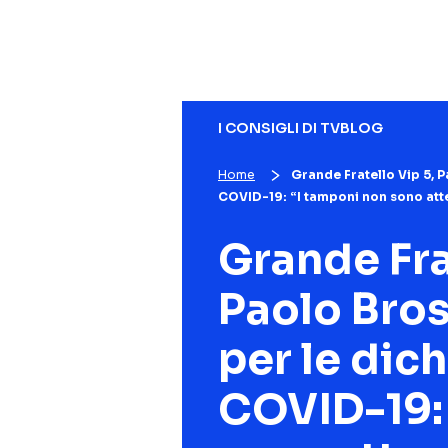
I CONSIGLI DI TVBLOG
Home
Grande Fratello Vip 5, P
COVID-19: “I tamponi non sono atte
Grande Fra
Paolo Bros
per le dich
COVID-19: