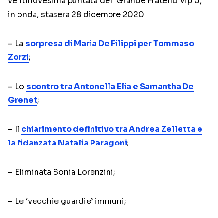
ventinovesima puntata del ‘Grande Fratello Vip 5’,
in onda, stasera 28 dicembre 2020.
– La
sorpresa di Maria De Filippi per Tommaso
Zorzi
;
– Lo
scontro tra Antonella Elia e Samantha De
Grenet
;
– Il
chiarimento definitivo tra Andrea Zelletta e
la fidanzata Natalia Paragoni
;
– Eliminata Sonia Lorenzini;
– Le ‘vecchie guardie’ immuni;