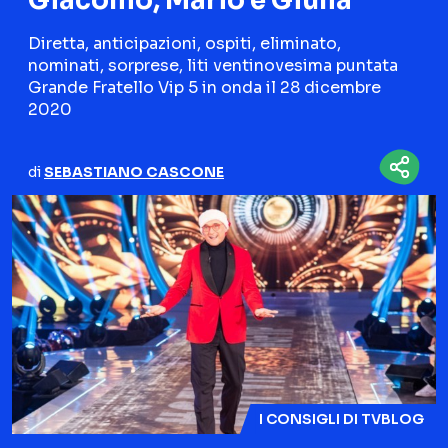
Giacomo, Mario e Giulia
NETFLIX
MEDIASET INFINITY
Diretta, anticipazioni, ospiti, eliminato,
nominati, sorprese, liti ventinovesima puntata
AMAZON PRIME VIDEO
DAZN
Grande Fratello Vip 5 in onda il 28 dicembre
DISNEY+
PARAMOUNT+
2020
RAIPLAY
di
SEBASTIANO CASCONE
Categorie
NOTIZIE
INTERVISTE
ANTEPRIME
RUBRICHE
RETROSCENA
Seguici sui social
I CONSIGLI DI TVBLOG