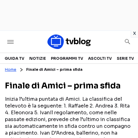
in
x
Televisione
GUIDA TV
NOTIZIE
PROGRAMMI TV
ASCOLTI TV
SERIE TV
Home
Finale di Amici – prima sfida
GUIDA TV
ASCOLTI TV
Finale di Amici – prima sfida
CANALI TV
SERIE TV
PROGRAMMI TV
REALITY SHOW
Inizia l’ultima puntata di Amici. La classifica del
televoto è la seguente: 1. Raffaele 2. Andrea 3. Rita
PERSONAGGI TV
FICTION
4. Eleonora 5. IvanIl regolamento, come nelle
passate edizioni, prevede che l’ultimo in classifica
sia automaticamente in sfida contro un compagno
Streaming
a piacimento. Ivan D’Andrea, ballerino, non ha