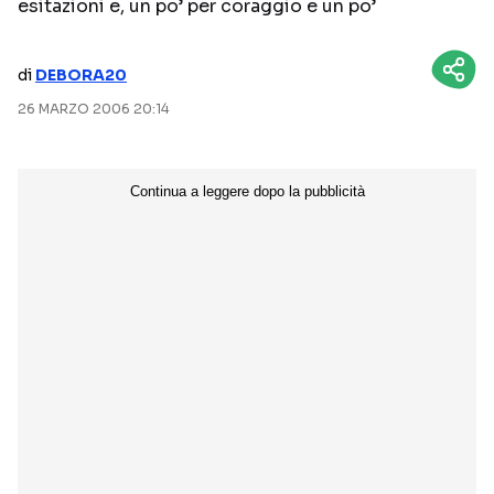
esitazioni e, un po’ per coraggio e un po’
NETFLIX
MEDIASET INFINITY
di
DEBORA20
AMAZON PRIME VIDEO
DAZN
26 MARZO 2006 20:14
DISNEY+
PARAMOUNT+
RAIPLAY
Categorie
NOTIZIE
INTERVISTE
ANTEPRIME
RUBRICHE
RETROSCENA
Seguici sui social