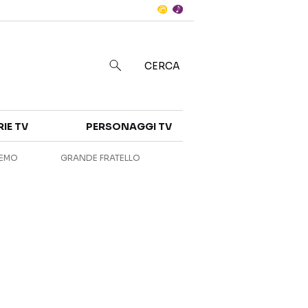
Notizie
in
CERCA
Categorie
RIE TV
PERSONAGGI TV
NOTIZIE
INTERVISTE
REMO
GRANDE FRATELLO
ANTEPRIME
RUBRICHE
RETROSCENA