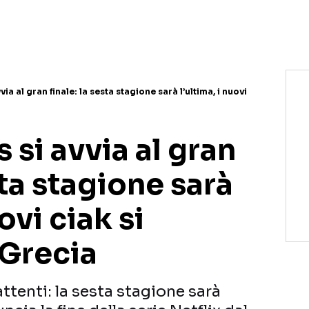
NETFLIX
MEDIASET INFINITY
AMAZON PRIME VIDEO
DAZN
DISNEY+
PARAMOUNT+
RAIPLAY
vvia al gran finale: la sesta stagione sarà l’ultima, i nuovi
s si avvia al gran
sta stagione sarà
ovi ciak si
 Grecia
attenti: la sesta stagione sarà