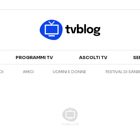
Televisione
PROGRAMMI TV
ASCOLTI TV
SE
GUIDA TV
ASCOLTI TV
OI
AMICI
UOMINI E DONNE
FESTIVAL DI SAN
CANALI TV
SERIE TV
PROGRAMMI TV
REALITY SHOW
PERSONAGGI TV
FICTION
Streaming