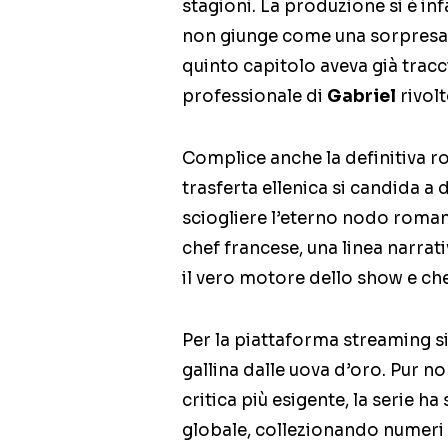
stagioni. La produzione si è inf
non giunge come una sorpresa per
quinto capitolo aveva già tracci
professionale di
Gabriel
rivol
Complice anche la definitiva ro
trasferta ellenica si candida a 
sciogliere l’eterno nodo roman
chef francese, una linea narra
il vero motore dello show e che
Per la piattaforma streaming s
gallina dalle uova d’oro. Pur no
critica più esigente, la serie h
globale, collezionando numeri di