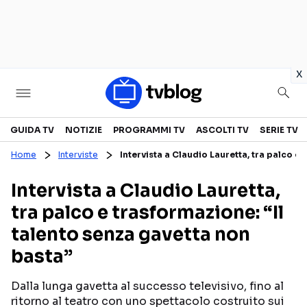
in
x
Televisione
GUIDA TV
NOTIZIE
PROGRAMMI TV
ASCOLTI TV
SERIE TV
Home
Interviste
Intervista a Claudio Lauretta, tra palco e
GUIDA TV
ASCOLTI TV
Intervista a Claudio Lauretta,
CANALI TV
SERIE TV
tra palco e trasformazione: “Il
PROGRAMMI TV
REALITY SHOW
talento senza gavetta non
PERSONAGGI TV
FICTION
basta”
Dalla lunga gavetta al successo televisivo, fino al
Streaming
ritorno al teatro con uno spettacolo costruito sui