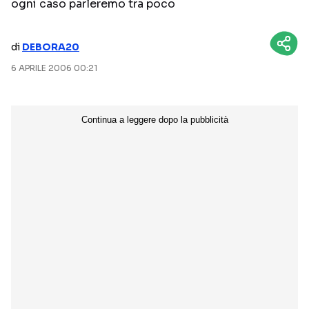
ogni caso parleremo tra poco
NETFLIX
MEDIASET INFINITY
di
DEBORA20
AMAZON PRIME VIDEO
DAZN
6 APRILE 2006 00:21
DISNEY+
PARAMOUNT+
RAIPLAY
Categorie
NOTIZIE
INTERVISTE
ANTEPRIME
RUBRICHE
RETROSCENA
Seguici sui social