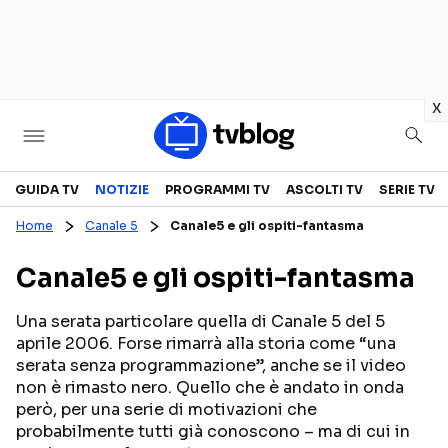
in
x
Televisione
GUIDA TV
NOTIZIE
PROGRAMMI TV
ASCOLTI TV
SERIE TV
Home
Canale 5
Canale5 e gli ospiti-fantasma
GUIDA TV
ASCOLTI TV
Canale5 e gli ospiti-fantasma
CANALI TV
SERIE TV
PROGRAMMI TV
REALITY SHOW
Una serata particolare quella di Canale 5 del 5
aprile 2006. Forse rimarrà alla storia come “una
PERSONAGGI TV
FICTION
serata senza programmazione”, anche se il video
non è rimasto nero. Quello che è andato in onda
però, per una serie di motivazioni che
Streaming
probabilmente tutti già conoscono – ma di cui in