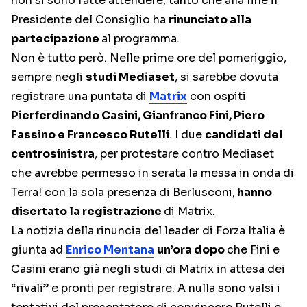
non si sono fatte attendere, tanto che alla fine il
Presidente del Consiglio ha
rinunciato alla
partecipazione
al programma.
Non è tutto però. Nelle prime ore del pomeriggio,
sempre negli
studi Mediaset
, si sarebbe dovuta
registrare una puntata di
Matrix
con ospiti
Pierferdinando Casini, Gianfranco Fini, Piero
Fassino e Francesco Rutelli
. I due
candidati del
centrosinistra
, per protestare contro Mediaset
che avrebbe permesso in serata la messa in onda di
Terra! con la sola presenza di Berlusconi,
hanno
disertato la registrazione
di Matrix.
La notizia della rinuncia del leader di Forza Italia è
giunta ad
Enrico Mentana
un’ora dopo
che Fini e
Casini erano già negli studi di Matrix in attesa dei
“rivali” e pronti per registrare. A nulla sono valsi i