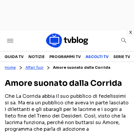
in
x
Televisione
GUIDA TV
NOTIZIE
PROGRAMMI TV
ASCOLTI TV
SERIE TV
Home
Affari Tuoi
Amore suonato dalla Corrida
GUIDA TV
ASCOLTI TV
Amore suonato dalla Corrida
CANALI TV
SERIE TV
PROGRAMMI TV
REALITY SHOW
Che La Corrida abbia il suo pubblico di fedelissimi
si sa. Ma era un pubblico che aveva in parte lasciato
PERSONAGGI TV
FICTION
i dilettanti e gli sbaragli per le lacrime e i sogni a
lieto fine del Treno dei Desideri. Così, visto che la
lacrima funziona, perché non buttarsi su Amore,
Streaming
programma che parla di adozione a