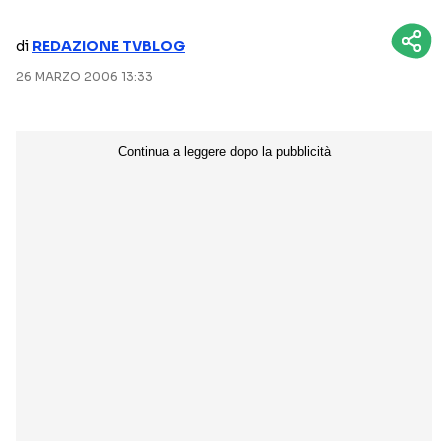
NETFLIX
MEDIASET INFINITY
di
REDAZIONE TVBLOG
AMAZON PRIME VIDEO
DAZN
26 MARZO 2006 13:33
DISNEY+
PARAMOUNT+
RAIPLAY
Categorie
NOTIZIE
INTERVISTE
ANTEPRIME
RUBRICHE
RETROSCENA
Seguici sui social