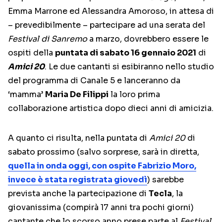
Emma Marrone ed Alessandra Amoroso, in attesa di
– prevedibilmente – partecipare ad una serata del
Festival di Sanremo
a marzo, dovrebbero essere le
ospiti della
puntata di sabato 16 gennaio 2021
di
Amici 20
. Le due cantanti si esibiranno nello studio
del programma di Canale 5 e lanceranno da
‘mamma’
Maria De Filippi
la loro prima
collaborazione artistica dopo dieci anni di amicizia.
A quanto ci risulta, nella puntata di
Amici 20
di
sabato prossimo (salvo sorprese, sarà in diretta,
quella in onda oggi, con ospite Fabrizio Moro,
invece è stata registrata giovedì
) sarebbe
prevista anche la partecipazione di
Tecla
, la
giovanissima (compirà 17 anni tra pochi giorni)
cantante che lo scorso anno prese parte al
Festival