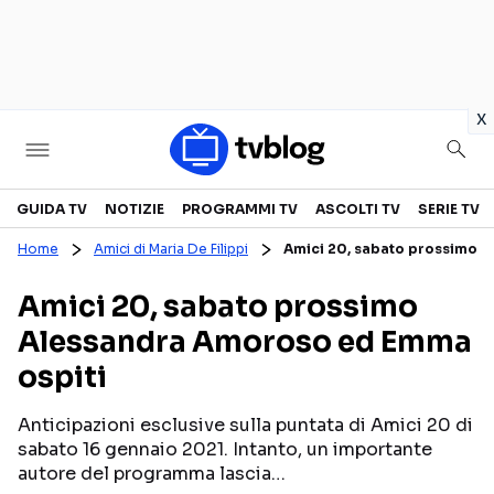
in
x
Televisione
GUIDA TV
NOTIZIE
PROGRAMMI TV
ASCOLTI TV
SERIE TV
Home
Amici di Maria De Filippi
Amici 20, sabato prossimo 
GUIDA TV
ASCOLTI TV
Amici 20, sabato prossimo
CANALI TV
SERIE TV
Alessandra Amoroso ed Emma
PROGRAMMI TV
REALITY SHOW
ospiti
PERSONAGGI TV
FICTION
Anticipazioni esclusive sulla puntata di Amici 20 di
sabato 16 gennaio 2021. Intanto, un importante
Streaming
autore del programma lascia…