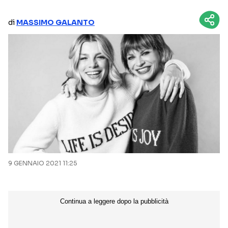
NETFLIX
MEDIASET INFINITY
di
MASSIMO GALANTO
AMAZON PRIME VIDEO
DAZN
DISNEY+
PARAMOUNT+
RAIPLAY
Categorie
NOTIZIE
INTERVISTE
ANTEPRIME
RUBRICHE
9 GENNAIO 2021 11:25
RETROSCENA
Seguici sui social