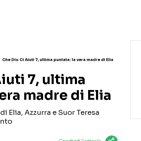
NETFLIX
MEDIASET INFINITY
AMAZON PRIME VIDEO
DAZN
DISNEY+
PARAMOUNT+
RAIPLAY
Che Dio Ci Aiuti 7, ultima puntata: la vera madre di Elia
iuti 7, ultima
vera madre di Elia
di Elia, Azzurra e Suor Teresa
onto