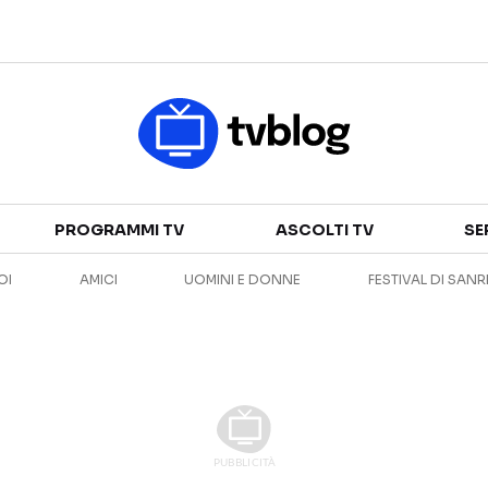
Televisione
GUIDA TV
ASCOLTI TV
PROGRAMMI TV
ASCOLTI TV
SE
CANALI TV
SERIE TV
OI
AMICI
UOMINI E DONNE
FESTIVAL DI SAN
PROGRAMMI TV
REALITY SHOW
PERSONAGGI TV
FICTION
Streaming