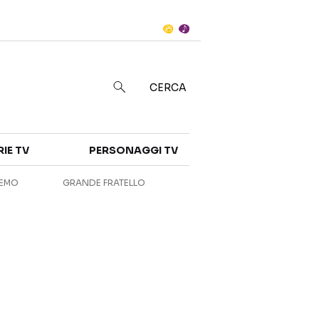
Notizie
in
CERCA
Categorie
NOTIZIE
INTERVISTE
RIE TV
PERSONAGGI TV
ANTEPRIME
RUBRICHE
REMO
GRANDE FRATELLO
RETROSCENA