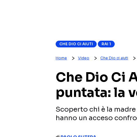
CHE DIO CI AIUTI
RAI 1
Home
Video
Che Dio ci aiuti
Che Dio Ci A
puntata: la 
Scoperto chi è la madre 
hanno un acceso confr