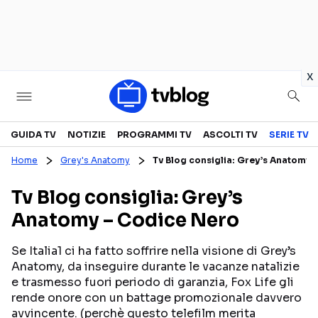
in
x
Televisione
GUIDA TV
NOTIZIE
PROGRAMMI TV
ASCOLTI TV
SERIE TV
Home
Grey's Anatomy
Tv Blog consiglia: Grey’s Anatomy
GUIDA TV
ASCOLTI TV
Tv Blog consiglia: Grey’s
CANALI TV
SERIE TV
Anatomy – Codice Nero
PROGRAMMI TV
REALITY SHOW
PERSONAGGI TV
FICTION
Se Italia1 ci ha fatto soffrire nella visione di Grey’s
Anatomy, da inseguire durante le vacanze natalizie
e trasmesso fuori periodo di garanzia, Fox Life gli
rende onore con un battage promozionale davvero
Streaming
avvincente. (perchè questo telefilm merita