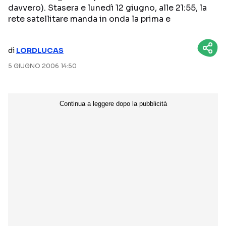
davvero). Stasera e lunedì 12 giugno, alle 21:55, la
NETFLIX
MEDIASET INFINITY
rete satellitare manda in onda la prima e
AMAZON PRIME VIDEO
DAZN
di
LORDLUCAS
DISNEY+
PARAMOUNT+
5 GIUGNO 2006 14:50
RAIPLAY
Categorie
NOTIZIE
INTERVISTE
ANTEPRIME
RUBRICHE
RETROSCENA
Seguici sui social