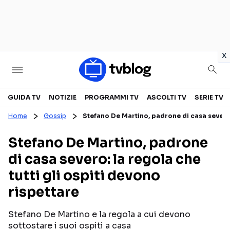
in
x
Televisione
GUIDA TV
NOTIZIE
PROGRAMMI TV
ASCOLTI TV
SERIE TV
Home
Gossip
Stefano De Martino, padrone di casa severo: 
GUIDA TV
ASCOLTI TV
Stefano De Martino, padrone
CANALI TV
SERIE TV
di casa severo: la regola che
PROGRAMMI TV
REALITY SHOW
tutti gli ospiti devono
PERSONAGGI TV
FICTION
rispettare
Stefano De Martino e la regola a cui devono
Streaming
sottostare i suoi ospiti a casa