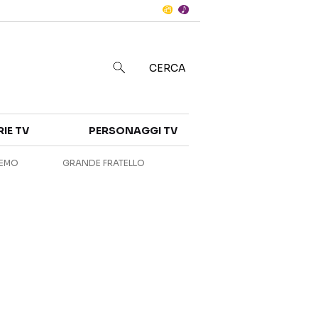
Notizie
in
CERCA
Categorie
RIE TV
PERSONAGGI TV
NOTIZIE
INTERVISTE
REMO
GRANDE FRATELLO
ANTEPRIME
RUBRICHE
RETROSCENA