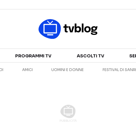
Televisione
PROGRAMMI TV
ASCOLTI TV
SE
GUIDA TV
ASCOLTI TV
OI
AMICI
UOMINI E DONNE
FESTIVAL DI SAN
CANALI TV
SERIE TV
PROGRAMMI TV
REALITY SHOW
PERSONAGGI TV
FICTION
Streaming