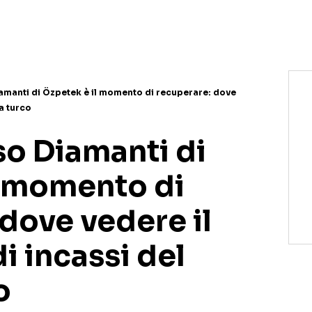
NETFLIX
MEDIASET INFINITY
AMAZON PRIME VIDEO
DAZN
DISNEY+
PARAMOUNT+
RAIPLAY
iamanti di Özpetek è il momento di recuperare: dove
ta turco
rso Diamanti di
l momento di
dove vedere il
i incassi del
o