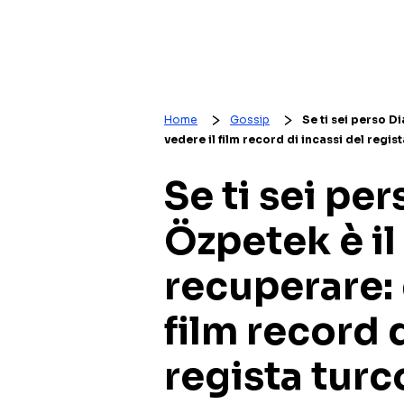
Home
Gossip
Se ti sei perso D
vedere il film record di incassi del regis
Se ti sei pe
Özpetek è i
recuperare: 
film record d
regista turc