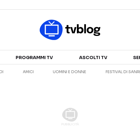
Televisione
PROGRAMMI TV
ASCOLTI TV
SE
GUIDA TV
ASCOLTI TV
OI
AMICI
UOMINI E DONNE
FESTIVAL DI SAN
CANALI TV
SERIE TV
PROGRAMMI TV
REALITY SHOW
PERSONAGGI TV
FICTION
Streaming