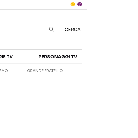
Notizie
in
CERCA
Categorie
RIE TV
PERSONAGGI TV
NOTIZIE
INTERVISTE
REMO
GRANDE FRATELLO
ANTEPRIME
RUBRICHE
RETROSCENA