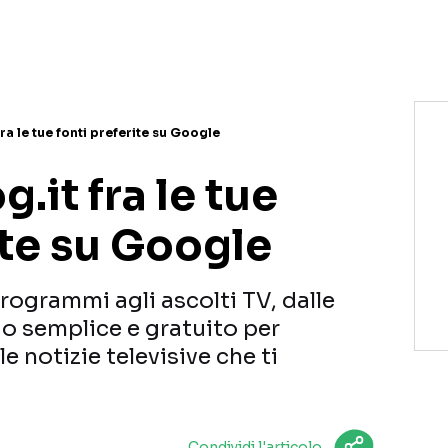
NETFLIX
MEDIASET INFINITY
AMAZON PRIME VIDEO
DAZN
DISNEY+
PARAMOUNT+
RAIPLAY
fra le tue fonti preferite su Google
.it fra le tue
ite su Google
programmi agli ascolti TV, dalle
odo semplice e gratuito per
le notizie televisive che ti
Condividi l'articolo