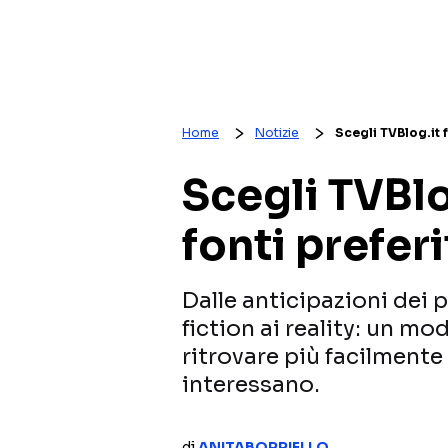
Home
Notizie
Scegli TVBlog.it 
Scegli TVBlog
fonti prefer
Dalle anticipazioni dei 
fiction ai reality: un m
ritrovare più facilmente 
interessano.
di
ANITABORRIELLO