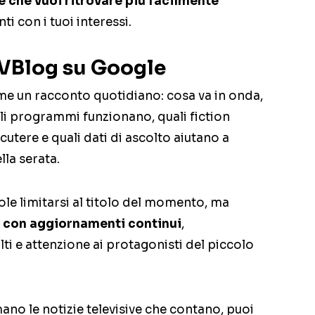
e che vuoi ritrovare più facilmente
i con i tuoi interessi.
TVBlog su Google
me un racconto quotidiano: cosa va in onda,
ali programmi funzionano, quali fiction
scutere e quali dati di ascolto aiutano a
la serata.
uole limitarsi al titolo del momento, ma
V con aggiornamenti continui
,
olti e attenzione ai protagonisti del piccolo
mano le notizie televisive che contano, puoi