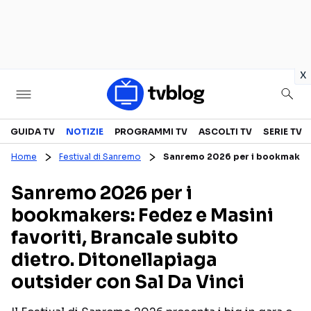
in
x
Televisione
GUIDA TV
NOTIZIE
PROGRAMMI TV
ASCOLTI TV
SERIE TV
Home
Festival di Sanremo
Sanremo 2026 per i bookmakers: F
GUIDA TV
ASCOLTI TV
Sanremo 2026 per i
CANALI TV
SERIE TV
bookmakers: Fedez e Masini
PROGRAMMI TV
REALITY SHOW
favoriti, Brancale subito
PERSONAGGI TV
FICTION
dietro. Ditonellapiaga
outsider con Sal Da Vinci
Streaming