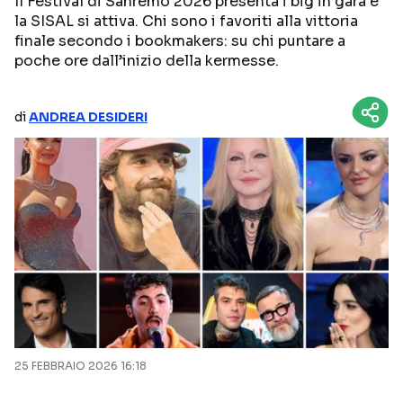
Il Festival di Sanremo 2026 presenta i big in gara e
la SISAL si attiva. Chi sono i favoriti alla vittoria
NETFLIX
MEDIASET INFINITY
finale secondo i bookmakers: su chi puntare a
poche ore dall’inizio della kermesse.
AMAZON PRIME VIDEO
DAZN
DISNEY+
PARAMOUNT+
di
ANDREA DESIDERI
RAIPLAY
Categorie
NOTIZIE
INTERVISTE
ANTEPRIME
RUBRICHE
RETROSCENA
25 FEBBRAIO 2026 16:18
Seguici sui social