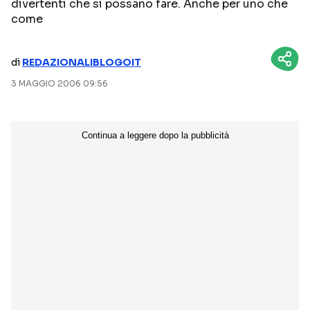
divertenti che si possano fare. Anche per uno che
come
NETFLIX
MEDIASET INFINITY
AMAZON PRIME VIDEO
DAZN
di
REDAZIONALIBLOGOIT
DISNEY+
PARAMOUNT+
3 MAGGIO 2006 09:56
RAIPLAY
Categorie
NOTIZIE
INTERVISTE
ANTEPRIME
RUBRICHE
RETROSCENA
Seguici sui social