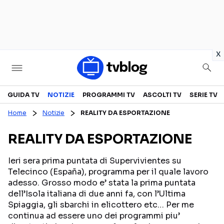
in
x
Televisione
GUIDA TV
NOTIZIE
PROGRAMMI TV
ASCOLTI TV
SERIE TV
Home
Notizie
REALITY DA ESPORTAZIONE
GUIDA TV
ASCOLTI TV
REALITY DA ESPORTAZIONE
CANALI TV
SERIE TV
PROGRAMMI TV
REALITY SHOW
Ieri sera prima puntata di Supervivientes su
Telecinco (España), programma per il quale lavoro
PERSONAGGI TV
FICTION
adesso. Grosso modo e’ stata la prima puntata
dell’Isola italiana di due anni fa, con l’Ultima
Spiaggia, gli sbarchi in elicottero etc… Per me
Streaming
continua ad essere uno dei programmi piu’