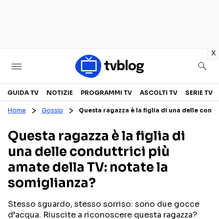
in
x
Televisione
GUIDA TV
NOTIZIE
PROGRAMMI TV
ASCOLTI TV
SERIE TV
Home
Gossip
Questa ragazza è la figlia di una delle cond
GUIDA TV
ASCOLTI TV
Questa ragazza è la figlia di
CANALI TV
SERIE TV
una delle conduttrici più
PROGRAMMI TV
REALITY SHOW
amate della TV: notate la
PERSONAGGI TV
FICTION
somiglianza?
Stesso sguardo, stesso sorriso: sono due gocce
Streaming
d’acqua. Riuscite a riconoscere questa ragazza?