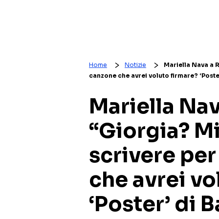
Home
Notizie
Mariella Nava a R
canzone che avrei voluto firmare? ‘Poster
Mariella Nav
“Giorgia? M
scrivere per
che avrei vo
‘Poster’ di B