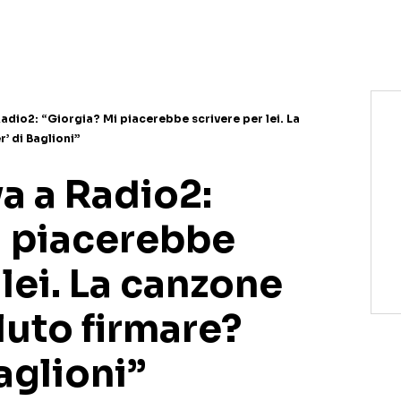
NETFLIX
MEDIASET INFINITY
AMAZON PRIME VIDEO
DAZN
DISNEY+
PARAMOUNT+
RAIPLAY
adio2: “Giorgia? Mi piacerebbe scrivere per lei. La
’ di Baglioni”
a a Radio2:
i piacerebbe
 lei. La canzone
luto firmare?
aglioni”