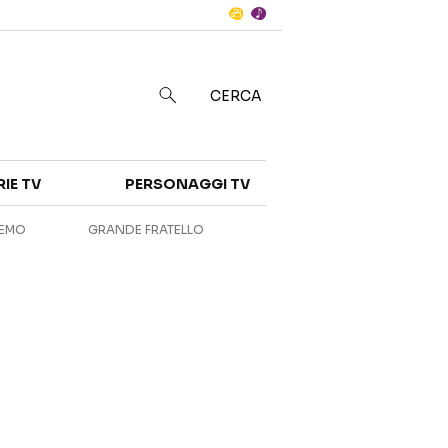
Notizie
in
CERCA
Categorie
RIE TV
PERSONAGGI TV
NOTIZIE
INTERVISTE
REMO
GRANDE FRATELLO
ANTEPRIME
RUBRICHE
RETROSCENA