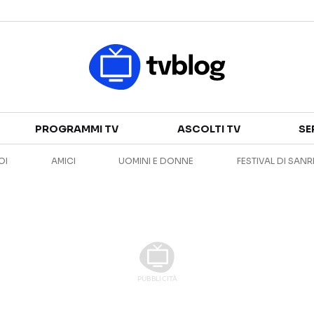
Televisione
PROGRAMMI TV
ASCOLTI TV
SE
GUIDA TV
ASCOLTI TV
OI
AMICI
UOMINI E DONNE
FESTIVAL DI SAN
CANALI TV
SERIE TV
PROGRAMMI TV
REALITY SHOW
PERSONAGGI TV
FICTION
Streaming