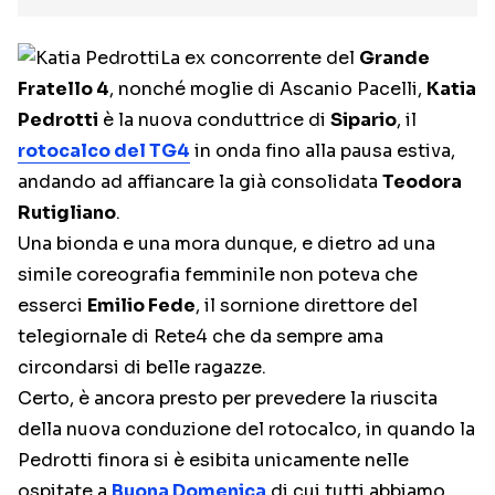
La ex concorrente del
Grande
Fratello 4
, nonché moglie di Ascanio Pacelli,
Katia
Pedrotti
è la nuova conduttrice di
Sipario
, il
rotocalco del TG4
in onda fino alla pausa estiva,
andando ad affiancare la già consolidata
Teodora
Rutigliano
.
Una bionda e una mora dunque, e dietro ad una
simile coreografia femminile non poteva che
esserci
Emilio Fede
, il sornione direttore del
telegiornale di Rete4 che da sempre ama
circondarsi di belle ragazze.
Certo, è ancora presto per prevedere la riuscita
della nuova conduzione del rotocalco, in quando la
Pedrotti finora si è esibita unicamente nelle
ospitate a
Buona Domenica
di cui tutti abbiamo