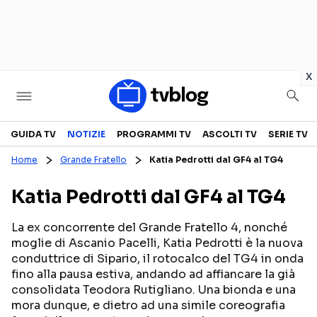
in
x
Televisione
GUIDA TV
NOTIZIE
PROGRAMMI TV
ASCOLTI TV
SERIE TV
Home
Grande Fratello
Katia Pedrotti dal GF4 al TG4
GUIDA TV
ASCOLTI TV
Katia Pedrotti dal GF4 al TG4
CANALI TV
SERIE TV
PROGRAMMI TV
REALITY SHOW
La ex concorrente del Grande Fratello 4, nonché
moglie di Ascanio Pacelli, Katia Pedrotti è la nuova
PERSONAGGI TV
FICTION
conduttrice di Sipario, il rotocalco del TG4 in onda
fino alla pausa estiva, andando ad affiancare la già
consolidata Teodora Rutigliano. Una bionda e una
Streaming
mora dunque, e dietro ad una simile coreografia