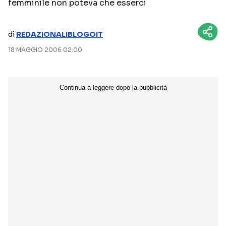
femminile non poteva che esserci
NETFLIX
MEDIASET INFINITY
di
REDAZIONALIBLOGOIT
AMAZON PRIME VIDEO
DAZN
18 MAGGIO 2006 02:00
DISNEY+
PARAMOUNT+
RAIPLAY
Categorie
NOTIZIE
INTERVISTE
ANTEPRIME
RUBRICHE
RETROSCENA
Seguici sui social