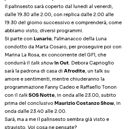
Il palinsesto sarà coperto dal lunedi al venerdi,
dalle 19.30 alle 2.00, con replica dalle 2.00 alle
19:30 del giorno successivo e comprenderà, come
abbiamo visto, diversi programmi.
Si parte con
Lunario
, l’almanacco della Luna
condotto da Marta Cosaro, per proseguire poi con
Marina La Rosa, ex concorrente del GF1, che
condurrà il
talk show
In Out
. Debora Caprioglio
sarà la padrona di casa di
Afrodite
, un talk su
amore e sentimenti, mentre chiuderanno la
programmazione Fanny Cadeo e Raffaello Tonon
con il
talk
SOS Notte
, in onda alle 23.00, subito
prima del conclusivo
Maurizio Costanzo Show
, in
onda dalle 23.40 alle 2.00.
Sarà, ma a me il palinsesto sembra già visto e
stravisto. Voi cosa ne pensate?