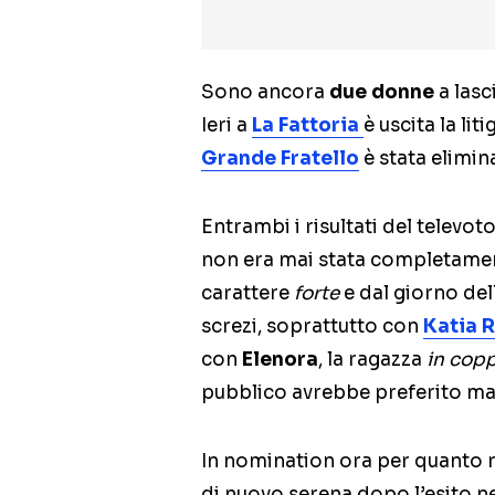
Sono ancora
due donne
a lasc
Ieri a
La Fattoria
è uscita la lit
Grande Fratello
è stata elimin
Entrambi i risultati del televo
non era mai stata completamente
carattere
forte
e dal giorno del
screzi, soprattutto con
Katia R
con
Elenora
, la ragazza
in cop
pubblico avrebbe preferito m
In nomination ora per quanto 
di nuovo serena dopo l’esito n