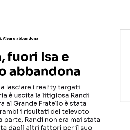
NETFLIX
MEDIASET INFINITY
AMAZON PRIME VIDEO
DAZN
DISNEY+
PARAMOUNT+
RAIPLAY
ndi. Alvaro abbandona
, fuori Isa e
ro abbandona
lasciare i reality targati
ria è uscita la litigiosa Randi
 al Grande Fratello è stata
trambi i risultati del televoto
a parte, Randi non era mai stata
dagli altri fattori per il suo