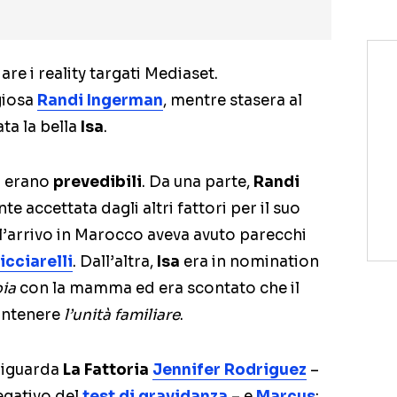
iare i reality targati Mediaset.
igiosa
Randi Ingerman
, mentre stasera al
ata la bella
Isa
.
to erano
prevedibili
. Da una parte,
Randi
 accettata dagli altri fattori per il suo
l’arrivo in Marocco aveva avuto parecchi
icciarelli
. Dall’altra,
Isa
era in nomination
pia
con la mamma ed era scontato che il
antenere
l’unità familiare
.
riguarda
La Fattoria
Jennifer Rodriguez
–
egativo del
test di gravidanza
– e
Marcus
;