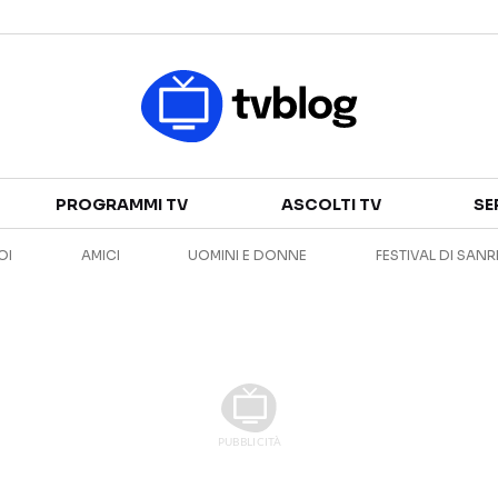
Televisione
PROGRAMMI TV
ASCOLTI TV
SE
GUIDA TV
ASCOLTI TV
OI
AMICI
UOMINI E DONNE
FESTIVAL DI SAN
CANALI TV
SERIE TV
PROGRAMMI TV
REALITY SHOW
PERSONAGGI TV
FICTION
Streaming