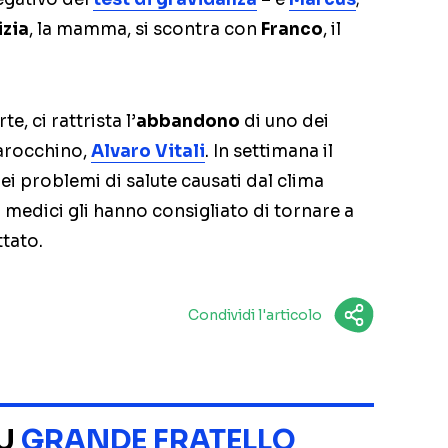
izia
, la mamma, si scontra con
Franco
, il
, ci rattrista l’
abbandono
di uno dei
marocchino,
Alvaro Vitali
. In settimana il
i problemi di salute causati dal clima
i medici gli hanno consigliato di tornare a
ttato.
Condividi l'articolo
SU
GRANDE FRATELLO