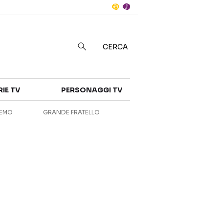
Notizie
in
CERCA
Categorie
RIE TV
PERSONAGGI TV
NOTIZIE
INTERVISTE
REMO
GRANDE FRATELLO
ANTEPRIME
RUBRICHE
RETROSCENA