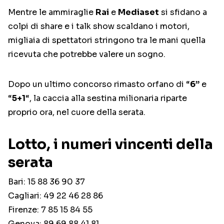
Mentre le ammiraglie
Rai
e
Mediaset
si sfidano a
colpi di share e i talk show scaldano i motori,
migliaia di spettatori stringono tra le mani quella
ricevuta che potrebbe valere un sogno.
Dopo un ultimo concorso rimasto orfano di “
6
” e
“
5+1
“, la caccia alla sestina milionaria riparte
proprio ora, nel cuore della serata.
Lotto, i numeri vincenti della
serata
Bari: 15 88 36 90 37
Cagliari: 49 22 46 28 86
Firenze: 7 85 15 84 55
Genova: 89 69 88 41 81