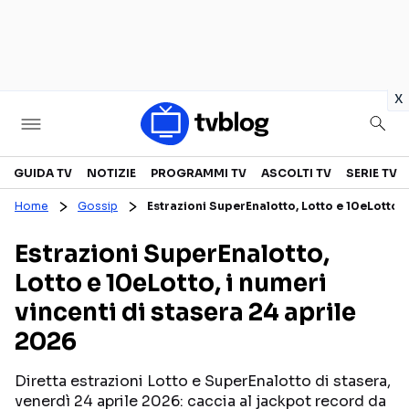
in
x
Televisione
GUIDA TV
NOTIZIE
PROGRAMMI TV
ASCOLTI TV
SERIE TV
Home
Gossip
Estrazioni SuperEnalotto, Lotto e 10eLotto, 
GUIDA TV
ASCOLTI TV
Estrazioni SuperEnalotto,
CANALI TV
SERIE TV
Lotto e 10eLotto, i numeri
PROGRAMMI TV
REALITY SHOW
vincenti di stasera 24 aprile
PERSONAGGI TV
FICTION
2026
Diretta estrazioni Lotto e SuperEnalotto di stasera,
Streaming
venerdì 24 aprile 2026: caccia al jackpot record da