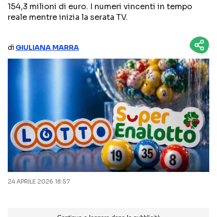
154,3 milioni di euro. I numeri vincenti in tempo
NETFLIX
MEDIASET INFINITY
reale mentre inizia la serata TV.
AMAZON PRIME VIDEO
DAZN
di
GIULIANA MARRA
DISNEY+
PARAMOUNT+
RAIPLAY
Categorie
NOTIZIE
INTERVISTE
ANTEPRIME
RUBRICHE
RETROSCENA
24 APRILE 2026 18:57
Seguici sui social