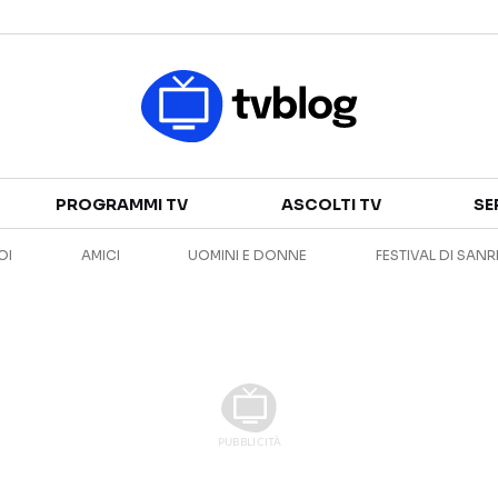
Televisione
PROGRAMMI TV
ASCOLTI TV
SE
GUIDA TV
ASCOLTI TV
OI
AMICI
UOMINI E DONNE
FESTIVAL DI SAN
CANALI TV
SERIE TV
PROGRAMMI TV
REALITY SHOW
PERSONAGGI TV
FICTION
Streaming