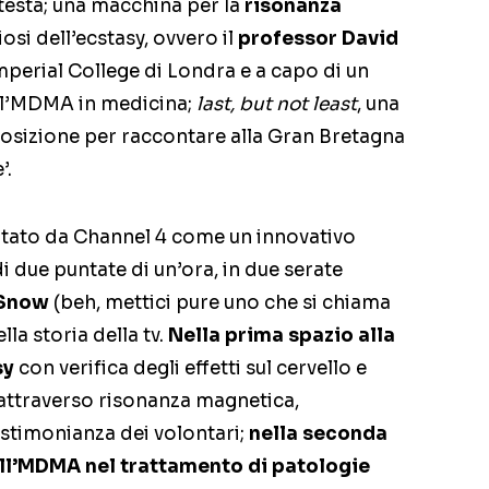
esta; una macchina per la
risonanza
osi dell’ecstasy, ovvero il
professor David
mperial College di Londra e a capo di un
ell’MDMA in medicina;
last, but not least
, una
sposizione per raccontare alla Gran Bretagna
’.
ntato da Channel 4 come un innovativo
i due puntate di un’ora, in due serate
 Snow
(beh, mettici pure uno che si chiama
lla storia della tv.
Nella prima spazio alla
sy
con verifica degli effetti sul cervello e
e attraverso risonanza magnetica,
estimonianza dei volontari;
nella seconda
ll’MDMA nel trattamento di patologie