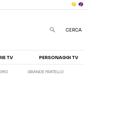
Notizie
in
CERCA
Categorie
RIE TV
PERSONAGGI TV
NOTIZIE
INTERVISTE
REMO
GRANDE FRATELLO
ANTEPRIME
RUBRICHE
RETROSCENA