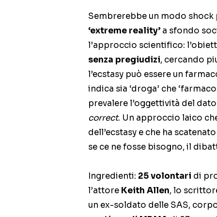
Sembrerebbe un modo shock pe
‘extreme reality’
a sfondo socia
l’approccio scientifico: l’obietti
senza pregiudizi
, cercando pi
l’ecstasy può essere un farmaco 
indica sia ‘droga’ che ‘farmaco
prevalere l’oggettività del dat
correct
. Un approccio laico che
dell’ecstasy e che ha scatenato 
se ce ne fosse bisogno, il dibat
Ingredienti:
25 volontari
di pro
l’attore
Keith Allen
, lo scritto
un ex-soldato delle SAS, corpo 