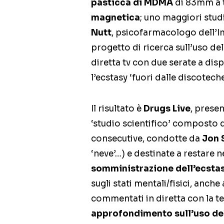
pasticca di MDMA
di 83mm a t
magnetica
; uno maggiori studi
Nutt
, psicofarmacologo dell’I
progetto di ricerca sull’uso d
diretta tv con due serate a di
l’ecstasy ‘fuori dalle discoteche
Il risultato è
Drugs Live
, prese
‘studio scientifico’ composto d
consecutive, condotte da
Jon
‘neve’…) e destinate a restare ne
somministrazione dell’ecsta
sugli stati mentali/fisici, anch
commentati in diretta con la t
approfondimento sull’uso de