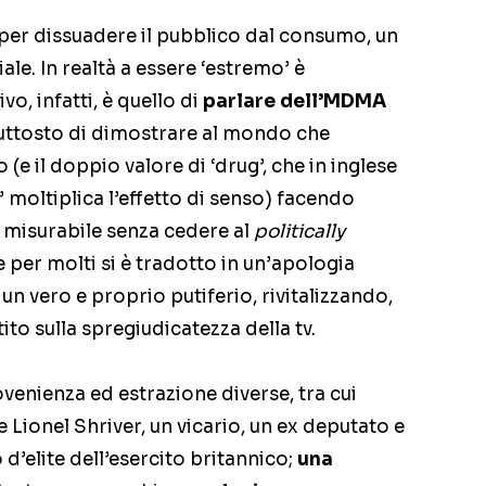
r dissuadere il pubblico dal consumo, un
le. In realtà a essere ‘estremo’ è
vo, infatti, è quello di
parlare dell’MDMA
uttosto di dimostrare al mondo che
(e il doppio valore di ‘drug’, che in inglese
’ moltiplica l’effetto di senso) facendo
o misurabile senza cedere al
politically
 per molti si è tradotto in un’apologia
un vero e proprio putiferio, rivitalizzando,
tito sulla spregiudicatezza della tv.
venienza ed estrazione diverse, tra cui
re Lionel Shriver, un vicario, un ex deputato e
d’elite dell’esercito britannico;
una