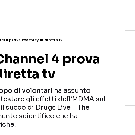
NETFLIX
MEDIASET INFINITY
AMAZON PRIME VIDEO
DAZN
DISNEY+
PARAMOUNT+
RAIPLAY
l 4 prova l’ecstasy in diretta tv
Channel 4 prova
diretta tv
ppo di volontari ha assunto
 testare gli effetti dell’MDMA sul
l succo di Drugs Live – The
mento scientifico che ha
iche.