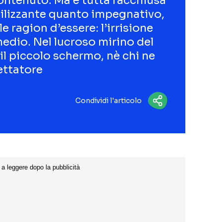
ontenuto. Ma è tutta racchiusa
abilizzante quanto impegnativo,
e ragion d’essere: l’irrisione
edio. Nel lucroso mirino del
 il piccolo schermo, nè chi ne
pettatore
Condividi l'articolo