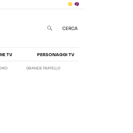
Notizie
in
CERCA
Categorie
RIE TV
PERSONAGGI TV
NOTIZIE
INTERVISTE
REMO
GRANDE FRATELLO
ANTEPRIME
RUBRICHE
RETROSCENA