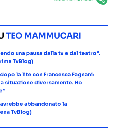
SU
TEO MAMMUCARI
ndo una pausa dalla tv e dal teatro”.
rima TvBlog)
opo la lite con Francesca Fagnani:
la situazione diversamente. Ho
e”
 avrebbe abbandonato la
cena TvBlog)