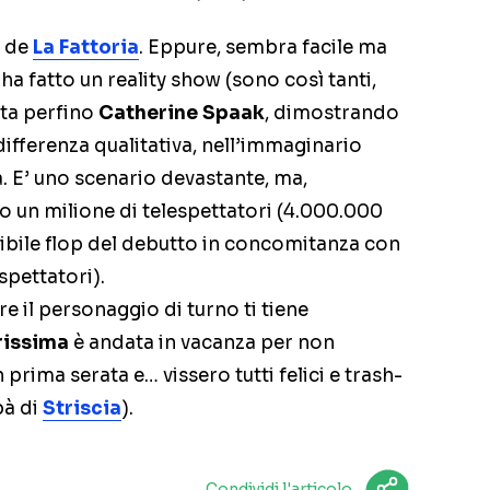
de
La Fattoria
. Eppure, sembra facile ma
ha fatto un reality show (sono così tanti,
ata perfino
Catherine Spaak
, dimostrando
differenza qualitativa, nell’immaginario
a. E’ uno scenario devastante, ma,
o un milione di telespettatori (4.000.000
edibile flop del debutto in concomitanza con
 spettatori).
e il personaggio di turno ti tiene
rissima
è andata in vacanza per non
 prima serata e… vissero tutti felici e trash-
pà di
Striscia
).
Condividi l'articolo