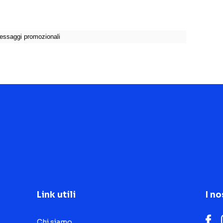
Link utili
I no
Chi siamo