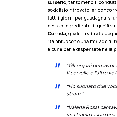
sul serio, tantomeno il condut
sodalizio ritrovato, e i concorr
tutti i giorni per guadagnarsi u
nessun ingrediente di quelli vin
Corrida
, qualche vibrato degno 
“talentuoso” e una miriade di tr
alcune perle dispensate nella p
“Gli organi che avrei
il cervello e l’altro v
“Ho suonato due volte
strunz”
“Valeria Rossi cantava
una trama faccio una 