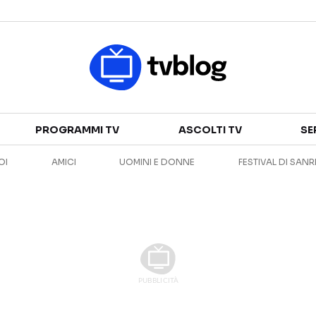
Televisione
PROGRAMMI TV
ASCOLTI TV
SE
GUIDA TV
ASCOLTI TV
OI
AMICI
UOMINI E DONNE
FESTIVAL DI SAN
CANALI TV
SERIE TV
PROGRAMMI TV
REALITY SHOW
PERSONAGGI TV
FICTION
Streaming