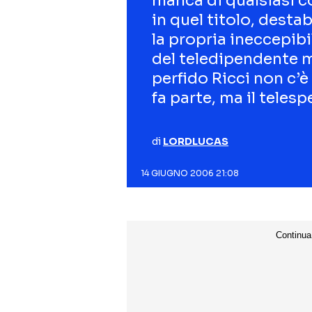
manca di qualsiasi c
in quel titolo, dest
la propria ineccepibil
del teledipendente m
perfido Ricci non c’è
fa parte, ma il teles
di
LORDLUCAS
14 GIUGNO 2006 21:08