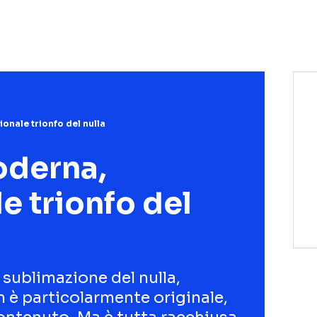
NETFLIX
MEDIASET INFINITY
AMAZON PRIME VIDEO
DAZN
DISNEY+
PARAMOUNT+
RAIPLAY
onale trionfo del nulla
oderna,
e trionfo del
 sublimazione del nulla,
 è particolarmente originale,