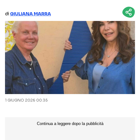
NETFLIX
MEDIASET INFINITY
di
GIULIANA MARRA
AMAZON PRIME VIDEO
DAZN
DISNEY+
PARAMOUNT+
RAIPLAY
Categorie
NOTIZIE
INTERVISTE
ANTEPRIME
RUBRICHE
1 GIUGNO 2026 00:35
RETROSCENA
Seguici sui social