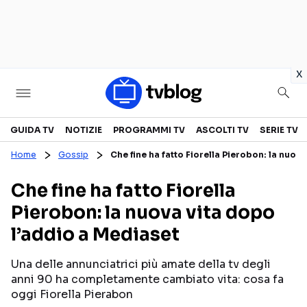
in
x
Televisione
GUIDA TV
NOTIZIE
PROGRAMMI TV
ASCOLTI TV
SERIE TV
Home
Gossip
Che fine ha fatto Fiorella Pierobon: la nuov
GUIDA TV
ASCOLTI TV
Che fine ha fatto Fiorella
CANALI TV
SERIE TV
Pierobon: la nuova vita dopo
PROGRAMMI TV
REALITY SHOW
l’addio a Mediaset
PERSONAGGI TV
FICTION
Una delle annunciatrici più amate della tv degli
anni 90 ha completamente cambiato vita: cosa fa
Streaming
oggi Fiorella Pierabon