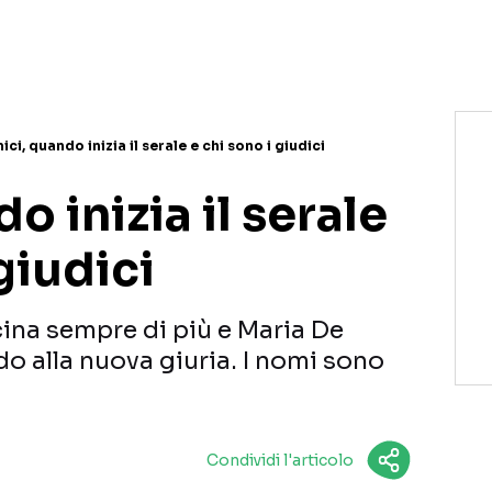
NETFLIX
MEDIASET INFINITY
AMAZON PRIME VIDEO
DAZN
DISNEY+
PARAMOUNT+
RAIPLAY
ici, quando inizia il serale e chi sono i giudici
o inizia il serale
giudici
icina sempre di più e Maria De
o alla nuova giuria. I nomi sono
Condividi l'articolo