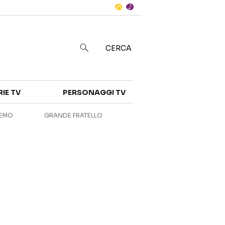
Notizie
in
CERCA
Categorie
RIE TV
PERSONAGGI TV
NOTIZIE
INTERVISTE
REMO
GRANDE FRATELLO
ANTEPRIME
RUBRICHE
RETROSCENA