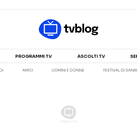
Televisione
PROGRAMMI TV
ASCOLTI TV
SE
GUIDA TV
ASCOLTI TV
OI
AMICI
UOMINI E DONNE
FESTIVAL DI SAN
CANALI TV
SERIE TV
PROGRAMMI TV
REALITY SHOW
PERSONAGGI TV
FICTION
Streaming