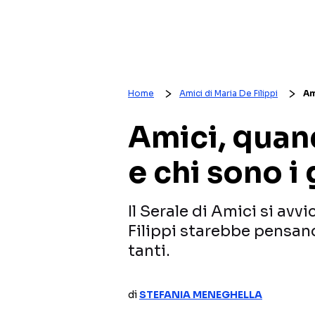
Home
Amici di Maria De Filippi
Am
Amici, quand
e chi sono i 
Il Serale di Amici si avv
Filippi starebbe pensand
tanti.
di
STEFANIA MENEGHELLA