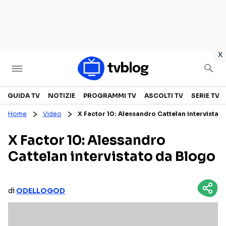
in
x
Televisione
GUIDA TV
NOTIZIE
PROGRAMMI TV
ASCOLTI TV
SERIE TV
Home
Video
X Factor 10: Alessandro Cattelan intervistat
GUIDA TV
ASCOLTI TV
X Factor 10: Alessandro
CANALI TV
SERIE TV
Cattelan intervistato da Blogo
PROGRAMMI TV
REALITY SHOW
PERSONAGGI TV
FICTION
di
ODELLOGOD
Streaming