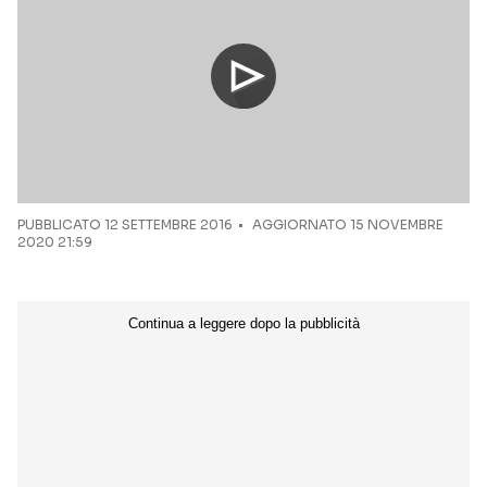
NETFLIX
MEDIASET INFINITY
AMAZON PRIME VIDEO
DAZN
DISNEY+
PARAMOUNT+
RAIPLAY
Categorie
PUBBLICATO
12 SETTEMBRE 2016
AGGIORNATO 15 NOVEMBRE
2020 21:59
NOTIZIE
INTERVISTE
ANTEPRIME
RUBRICHE
RETROSCENA
Seguici sui social