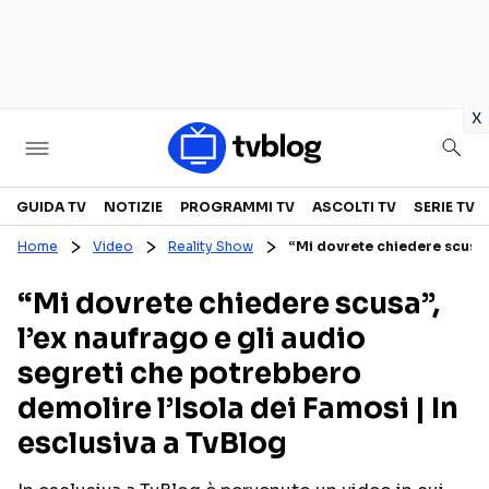
in
x
Televisione
GUIDA TV
NOTIZIE
PROGRAMMI TV
ASCOLTI TV
SERIE TV
Home
Video
Reality Show
“Mi dovrete chiedere scusa”,
GUIDA TV
ASCOLTI TV
“Mi dovrete chiedere scusa”,
CANALI TV
SERIE TV
l’ex naufrago e gli audio
PROGRAMMI TV
REALITY SHOW
segreti che potrebbero
PERSONAGGI TV
FICTION
demolire l’Isola dei Famosi | In
esclusiva a TvBlog
Streaming