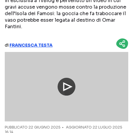
In esclusiva a TvBlog è pervenuto un video in cui
gravi accuse vengono mosse contro la produzione
NETFLIX
MEDIASET INFINITY
dell’Isola dei Famosi: la goccia che fa traboccare il
vaso potrebbe esser legata al destino di Omar
AMAZON PRIME VIDEO
DAZN
Fantini.
DISNEY+
PARAMOUNT+
RAIPLAY
di
FRANCESCA TESTA
Categorie
NOTIZIE
INTERVISTE
ANTEPRIME
RUBRICHE
RETROSCENA
Seguici sui social
PUBBLICATO
22 GIUGNO 2025
AGGIORNATO 22 LUGLIO 2025
16:14