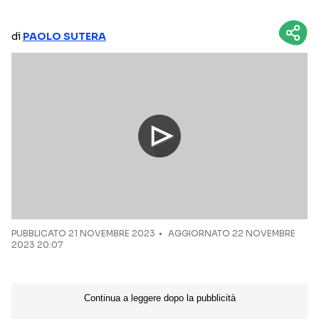
NETFLIX
MEDIASET INFINITY
di
PAOLO SUTERA
AMAZON PRIME VIDEO
DAZN
DISNEY+
PARAMOUNT+
RAIPLAY
Categorie
NOTIZIE
INTERVISTE
ANTEPRIME
RUBRICHE
PUBBLICATO
RETROSCENA
21 NOVEMBRE 2023
AGGIORNATO 22 NOVEMBRE
2023 20:07
Seguici sui social