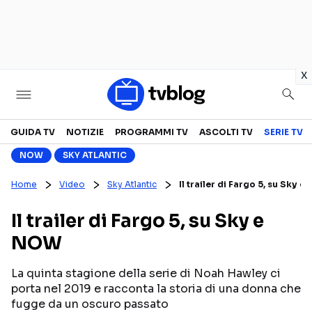
in
x
Televisione
GUIDA TV
NOTIZIE
PROGRAMMI TV
ASCOLTI TV
SERIE TV
NOW
SKY ATLANTIC
GUIDA TV
ASCOLTI TV
Home
Video
Sky Atlantic
Il trailer di Fargo 5, su Sky 
CANALI TV
SERIE TV
Il trailer di Fargo 5, su Sky e
PROGRAMMI TV
REALITY SHOW
NOW
PERSONAGGI TV
FICTION
La quinta stagione della serie di Noah Hawley ci
porta nel 2019 e racconta la storia di una donna che
Streaming
fugge da un oscuro passato