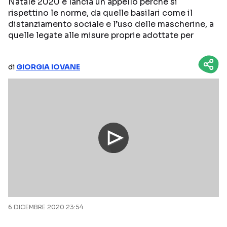
Natale 2020 e lancia un appello perché si
rispettino le norme, da quelle basilari come il
NETFLIX
MEDIASET INFINITY
distanziamento sociale e l’uso delle mascherine, a
quelle legate alle misure proprie adottate per
AMAZON PRIME VIDEO
DAZN
DISNEY+
PARAMOUNT+
di
GIORGIA IOVANE
RAIPLAY
Categorie
NOTIZIE
INTERVISTE
ANTEPRIME
RUBRICHE
RETROSCENA
6 DICEMBRE 2020 23:54
Seguici sui social