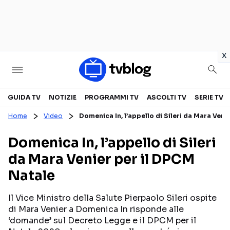
in
x
Televisione
GUIDA TV
NOTIZIE
PROGRAMMI TV
ASCOLTI TV
SERIE TV
Home
Video
Domenica In, l’appello di Sileri da Mara Veni
GUIDA TV
ASCOLTI TV
Domenica In, l’appello di Sileri
CANALI TV
SERIE TV
da Mara Venier per il DPCM
PROGRAMMI TV
REALITY SHOW
Natale
PERSONAGGI TV
FICTION
Il Vice Ministro della Salute Pierpaolo Sileri ospite
di Mara Venier a Domenica In risponde alle
Streaming
‘domande’ sul Decreto Legge e il DPCM per il