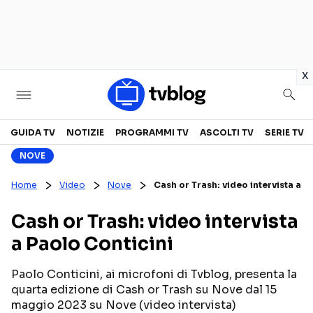
in
x
Televisione
GUIDA TV
NOTIZIE
PROGRAMMI TV
ASCOLTI TV
SERIE TV
NOVE
GUIDA TV
ASCOLTI TV
Home
Video
Nove
Cash or Trash: video intervista a P
CANALI TV
SERIE TV
Cash or Trash: video intervista
PROGRAMMI TV
REALITY SHOW
a Paolo Conticini
PERSONAGGI TV
FICTION
Paolo Conticini, ai microfoni di Tvblog, presenta la
quarta edizione di Cash or Trash su Nove dal 15
Streaming
maggio 2023 su Nove (video intervista)