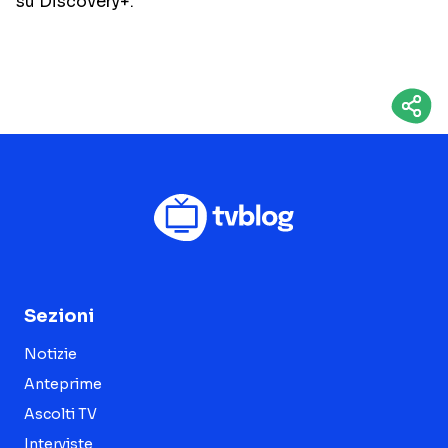
su Discovery+.
Sezioni
Notizie
Anteprime
Ascolti TV
Interviste