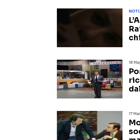
NOTI
L’
Ra
ch
18 Ma
Po
ri
da
17 Ma
Mo
so