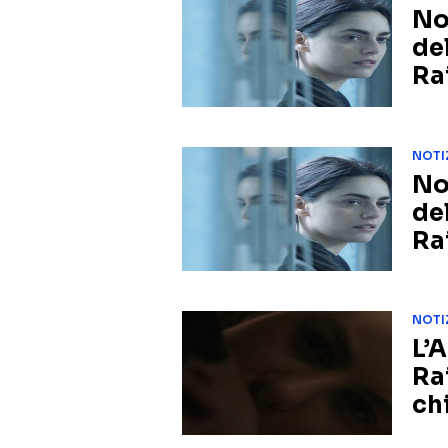
No
de
Ra
NOTI
No
de
Ra
NOTI
L’
Ra
ch