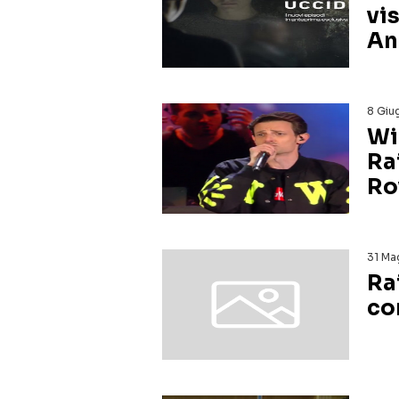
vi
An
8 Giu
Wi
Rai
Ro
31 Ma
Ra
co