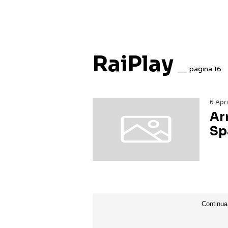
RaiPlay
pagina 16
6 Apr
Ar
Sp