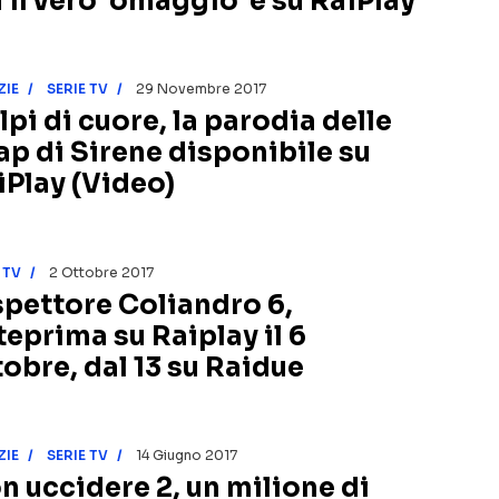
 il vero ‘omaggio’ è su RaiPlay
ZIE
SERIE TV
29 Novembre 2017
lpi di cuore, la parodia delle
ap di Sirene disponibile su
iPlay (Video)
 TV
2 Ottobre 2017
Ispettore Coliandro 6,
teprima su Raiplay il 6
tobre, dal 13 su Raidue
ZIE
SERIE TV
14 Giugno 2017
n uccidere 2, un milione di