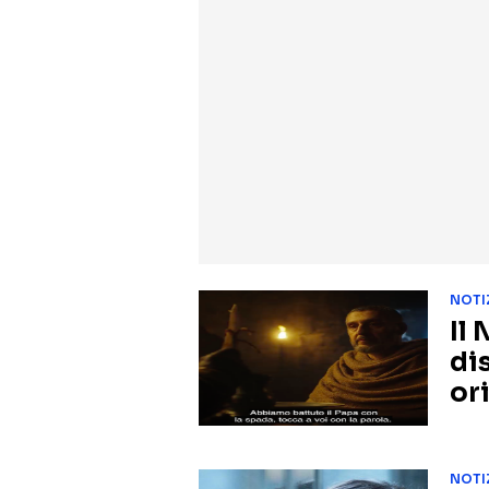
NOTI
Il
di
ori
NOTI