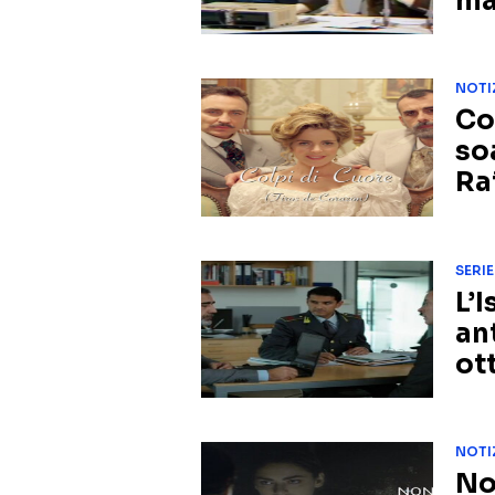
ma
NOTI
Co
so
Ra
SERIE
L’
an
ot
NOTI
No