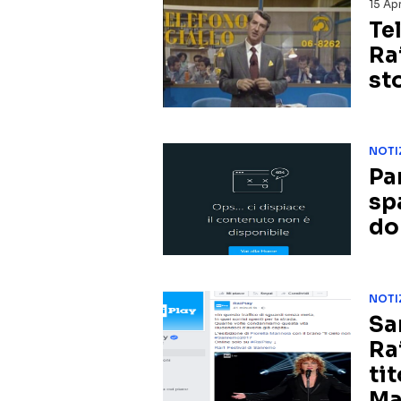
15 Apr
Te
Ra
st
NOTI
Pa
sp
do
NOTI
Sa
Rai
tit
Ma