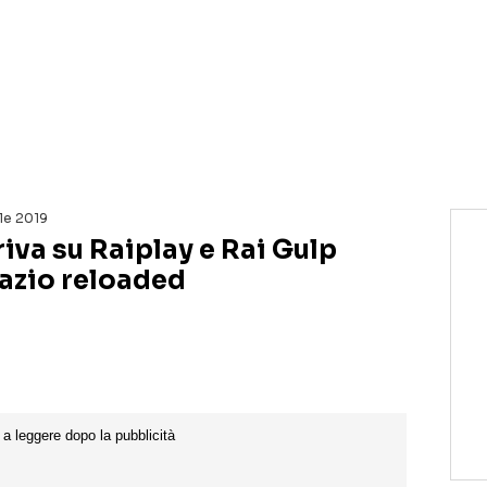
NETFLIX
MEDIASET INFINITY
AMAZON PRIME VIDEO
DAZN
DISNEY+
PARAMOUNT+
RAIPLAY
ile 2019
riva su Raiplay e Rai Gulp
azio reloaded