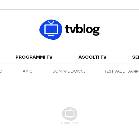
Televisione
PROGRAMMI TV
ASCOLTI TV
SE
GUIDA TV
ASCOLTI TV
OI
AMICI
UOMINI E DONNE
FESTIVAL DI SAN
CANALI TV
SERIE TV
PROGRAMMI TV
REALITY SHOW
PERSONAGGI TV
FICTION
Streaming