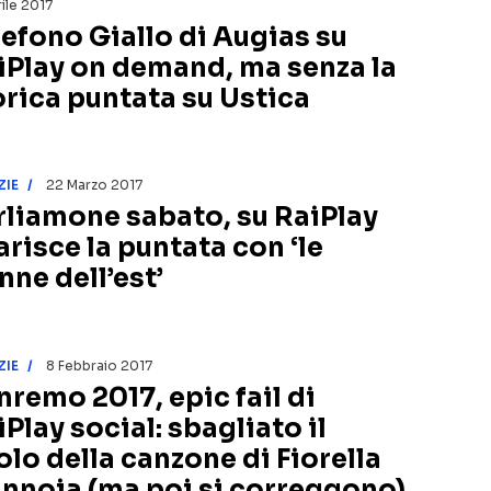
ile 2017
lefono Giallo di Augias su
iPlay on demand, ma senza la
orica puntata su Ustica
ZIE
22 Marzo 2017
rliamone sabato, su RaiPlay
arisce la puntata con ‘le
nne dell’est’
ZIE
8 Febbraio 2017
nremo 2017, epic fail di
Play social: sbagliato il
olo della canzone di Fiorella
nnoia (ma poi si correggono)