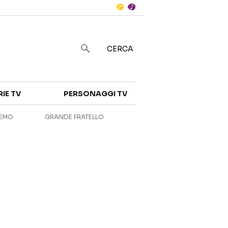
Notizie
in
CERCA
Categorie
RIE TV
PERSONAGGI TV
NOTIZIE
INTERVISTE
REMO
GRANDE FRATELLO
ANTEPRIME
RUBRICHE
RETROSCENA