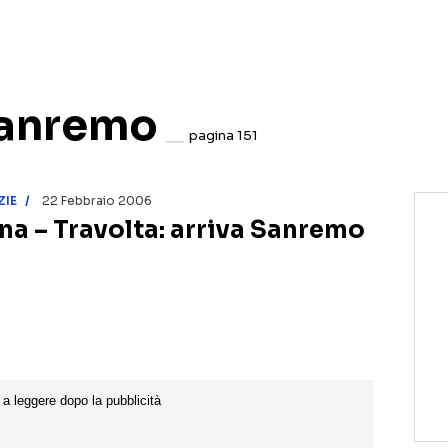
NETFLIX
MEDIASET INFINITY
AMAZON PRIME VIDEO
DAZN
DISNEY+
PARAMOUNT+
 Sanremo
RAIPLAY
pagina 151
ZIE
22 Febbraio 2006
na – Travolta: arriva Sanremo