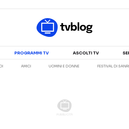
Televisione
PROGRAMMI TV
ASCOLTI TV
SE
GUIDA TV
ASCOLTI TV
OI
AMICI
UOMINI E DONNE
FESTIVAL DI SAN
CANALI TV
SERIE TV
PROGRAMMI TV
REALITY SHOW
PERSONAGGI TV
FICTION
Streaming