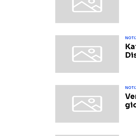
NOTI
Ka
Di
NOTI
Ve
gi