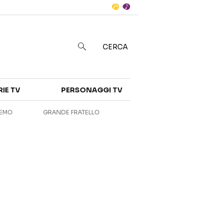
Notizie
in
CERCA
Categorie
RIE TV
PERSONAGGI TV
NOTIZIE
INTERVISTE
REMO
GRANDE FRATELLO
ANTEPRIME
RUBRICHE
RETROSCENA