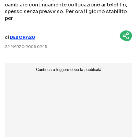
cambiare continuamente collocazione ai telefilm,
NETFLIX
MEDIASET INFINITY
spesso senza preavviso. Per ora il giorno stabilito
per
AMAZON PRIME VIDEO
DAZN
DISNEY+
PARAMOUNT+
di
DEBORA20
RAIPLAY
22 MARZO 2006 02:15
Categorie
NOTIZIE
INTERVISTE
ANTEPRIME
RUBRICHE
RETROSCENA
Seguici sui social