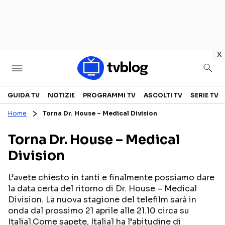
in
x
Televisione
GUIDA TV
NOTIZIE
PROGRAMMI TV
ASCOLTI TV
SERIE TV
Home
Torna Dr. House – Medical Division
GUIDA TV
ASCOLTI TV
Torna Dr. House – Medical
CANALI TV
SERIE TV
Division
PROGRAMMI TV
REALITY SHOW
PERSONAGGI TV
FICTION
L’avete chiesto in tanti e finalmente possiamo dare
la data certa del ritorno di Dr. House – Medical
Division. La nuova stagione del telefilm sarà in
onda dal prossimo 21 aprile alle 21.10 circa su
Streaming
Italia1.Come sapete, Italia1 ha l’abitudine di