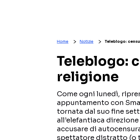
Home
Notizie
Teleblogo: censu
Teleblogo: 
religione
Come ogni lunedì, ripren
appuntamento con Smar
tornata dal suo fine se
all’elefantiaca direzione
accusare di autocensur
spettatore distratto (o t