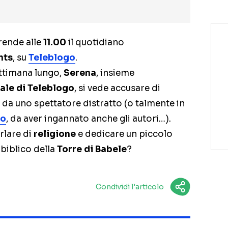
rende alle
11.00
il quotidiano
nts
, su
Teleblogo
.
ettimana lungo,
Serena
, insieme
ale di Teleblogo
, si vede accusare di
da uno spettatore distratto (o talmente in
go
, da aver ingannato anche gli autori…).
rlare di
religione
e dedicare un piccolo
biblico della
Torre di Babele
?
Condividi l'articolo