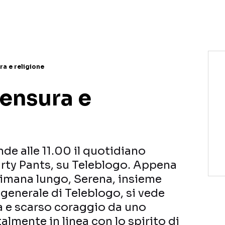
NETFLIX
MEDIASET INFINITY
AMAZON PRIME VIDEO
DAZN
DISNEY+
PARAMOUNT+
RAIPLAY
ra e religione
censura e
de alle 11.00 il quotidiano
ty Pants, su Teleblogo. Appena
ttimana lungo, Serena, insieme
 generale di Teleblogo, si vede
a e scarso coraggio da uno
almente in linea con lo spirito di