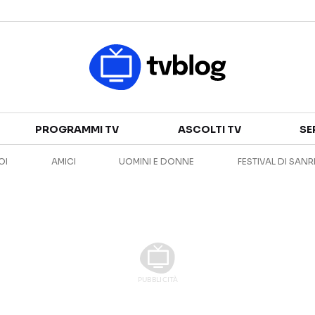
Televisione
PROGRAMMI TV
ASCOLTI TV
SE
GUIDA TV
ASCOLTI TV
OI
AMICI
UOMINI E DONNE
FESTIVAL DI SAN
CANALI TV
SERIE TV
PROGRAMMI TV
REALITY SHOW
PERSONAGGI TV
FICTION
Streaming