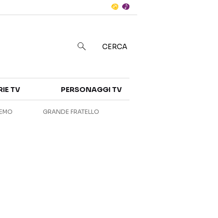
Notizie
in
CERCA
Categorie
RIE TV
PERSONAGGI TV
NOTIZIE
INTERVISTE
REMO
GRANDE FRATELLO
ANTEPRIME
RUBRICHE
RETROSCENA