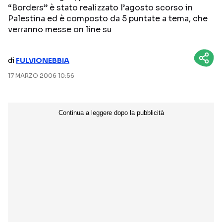
“Borders” è stato realizzato l’agosto scorso in
NETFLIX
MEDIASET INFINITY
Palestina ed è composto da 5 puntate a tema, che
verranno messe on line su
AMAZON PRIME VIDEO
DAZN
DISNEY+
PARAMOUNT+
di
FULVIONEBBIA
RAIPLAY
17 MARZO 2006 10:56
Categorie
NOTIZIE
INTERVISTE
ANTEPRIME
RUBRICHE
RETROSCENA
Seguici sui social