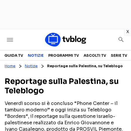
in
x
Televisione
GUIDA TV
NOTIZIE
PROGRAMMI TV
ASCOLTI TV
SERIE TV
Home
Notizie
Reportage sulla Palestina, su Teleblogo
GUIDA TV
ASCOLTI TV
Reportage sulla Palestina, su
CANALI TV
SERIE TV
Teleblogo
PROGRAMMI TV
REALITY SHOW
PERSONAGGI TV
FICTION
Venerdì scorso si è concluso “Phone Center – il
tamburo moderno” e oggi inizia su Teleblogo
“Borders“, il reportage sulla questione israelo-
palestinese realizzato da Enrico Giovannone e
Streaming
Ivano Casalegno, prodotto da PROSVIL Piemonte.