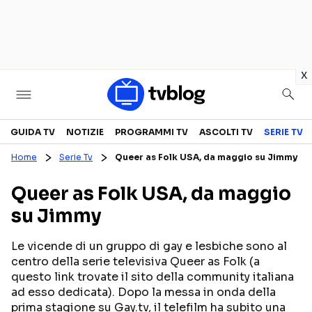
in
x
Televisione
GUIDA TV
NOTIZIE
PROGRAMMI TV
ASCOLTI TV
SERIE TV
Home
Serie Tv
Queer as Folk USA, da maggio su Jimmy
GUIDA TV
ASCOLTI TV
Queer as Folk USA, da maggio
CANALI TV
SERIE TV
su Jimmy
PROGRAMMI TV
REALITY SHOW
PERSONAGGI TV
FICTION
Le vicende di un gruppo di gay e lesbiche sono al
centro della serie televisiva Queer as Folk (a
questo link trovate il sito della community italiana
ad esso dedicata). Dopo la messa in onda della
Streaming
prima stagione su Gay.tv, il telefilm ha subito una