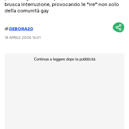
brusca interruzione, provocando le “ire” non solo
NETFLIX
MEDIASET INFINITY
della comunità gay
AMAZON PRIME VIDEO
DAZN
di
DEBORA20
DISNEY+
PARAMOUNT+
18 APRILE 2006 14:01
RAIPLAY
Categorie
NOTIZIE
INTERVISTE
ANTEPRIME
RUBRICHE
RETROSCENA
Seguici sui social