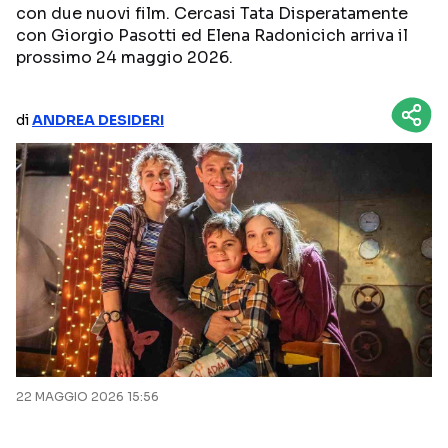
con due nuovi film. Cercasi Tata Disperatamente
NETFLIX
MEDIASET INFINITY
con Giorgio Pasotti ed Elena Radonicich arriva il
prossimo 24 maggio 2026.
AMAZON PRIME VIDEO
DAZN
DISNEY+
PARAMOUNT+
di
ANDREA DESIDERI
RAIPLAY
Categorie
NOTIZIE
INTERVISTE
ANTEPRIME
RUBRICHE
RETROSCENA
22 MAGGIO 2026 15:56
Seguici sui social