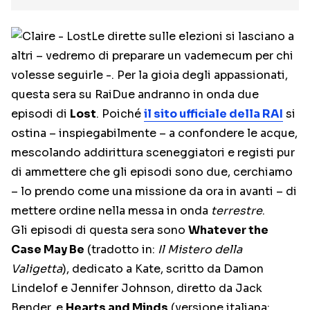
Le dirette sulle elezioni si lasciano a
altri – vedremo di preparare un vademecum per chi
volesse seguirle -. Per la gioia degli appassionati,
questa sera su RaiDue andranno in onda due
episodi di
Lost
. Poiché
il sito ufficiale della RAI
si
ostina – inspiegabilmente – a confondere le acque,
mescolando addirittura sceneggiatori e registi pur
di ammettere che gli episodi sono due, cerchiamo
– lo prendo come una missione da ora in avanti – di
mettere ordine nella messa in onda
terrestre
.
Gli episodi di questa sera sono
Whatever the
Case May Be
(tradotto in:
Il Mistero della
Valigetta
), dedicato a Kate, scritto da Damon
Lindelof e Jennifer Johnson, diretto da Jack
Bender, e
Hearts and Minds
(versione italiana: