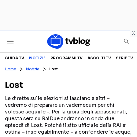
in
x
Televisione
GUIDA TV
NOTIZIE
PROGRAMMI TV
ASCOLTI TV
SERIE TV
Home
Notizie
Lost
GUIDA TV
ASCOLTI TV
Lost
CANALI TV
SERIE TV
PROGRAMMI TV
REALITY SHOW
Le dirette sulle elezioni si lasciano a altri –
vedremo di preparare un vademecum per chi
PERSONAGGI TV
FICTION
volesse seguirle -. Per la gioia degli appassionati,
questa sera su RaiDue andranno in onda due
episodi di Lost. Poiché il sito ufficiale della RAI si
Streaming
ostina – inspiegabilmente – a confondere le acque,