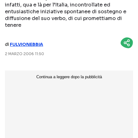
infatti, qua e là per l’Italia, incontrollate ed
NETFLIX
MEDIASET INFINITY
entusiastiche iniziative spontanee di sostegno e
diffusione del suo verbo, di cui promettiamo di
AMAZON PRIME VIDEO
DAZN
tenere
DISNEY+
PARAMOUNT+
RAIPLAY
di
FULVIONEBBIA
2 MARZO 2006 11:50
Categorie
NOTIZIE
INTERVISTE
ANTEPRIME
RUBRICHE
RETROSCENA
Seguici sui social