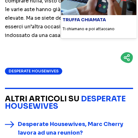
comprare nulla, visto che a 4 giorni dalla scadenza
le varie aste hanno già raggiunto delle cifre molto
elevate. Ma se siete dei collezionisti, potrebbe non
TRUFFA CHIAMATA
esserci un’altra occasione di acquistare un vestito
Ti chiamano e poi attaccano
indossato da una casalinga disperata.
DESPERATE HOUSEWIVES
ALTRI ARTICOLI SU
DESPERATE
HOUSEWIVES
Desperate Housewives, Marc Cherry
lavora ad una reunion?