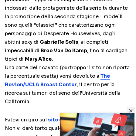
indossati dalle protagoniste della serie tv durante
la promozione della seconda stagione. I modelli
sono quelli “classici” che caratterizzano ogni
personaggio di Desperate Housewives, dagli
abitini sexy di
Gabrielle Solis
, ai completi
impeccabili di
Bree Van De Kamp
, fino ai cardigan
tipici di
Mary Alice
.
Una parte del ricavato (purtroppo il sito non riporta
la percentuale esatta) verrà devoluto a
The
Revlon/UCLA Breast Center
, il centro per la
ricerca sui tumori del seno dell’Università della
California.
Fatevi un giro sul
sito dei vestiti messi all’asta
.
Non vi darò torto qualora decidiate di non