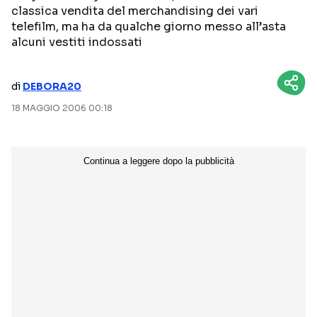
classica vendita del merchandising dei vari
NETFLIX
MEDIASET INFINITY
telefilm, ma ha da qualche giorno messo all’asta
alcuni vestiti indossati
AMAZON PRIME VIDEO
DAZN
DISNEY+
PARAMOUNT+
di
DEBORA20
RAIPLAY
18 MAGGIO 2006 00:18
Categorie
NOTIZIE
INTERVISTE
ANTEPRIME
RUBRICHE
RETROSCENA
Seguici sui social