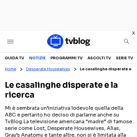
in
x
Televisione
GUIDA TV
NOTIZIE
PROGRAMMI TV
ASCOLTI TV
SERIE TV
Home
Desperate Housewives
Le casalinghe disperate e la
GUIDA TV
ASCOLTI TV
Le casalinghe disperate e la
CANALI TV
SERIE TV
ricerca
PROGRAMMI TV
REALITY SHOW
PERSONAGGI TV
FICTION
Mi è sembrata un’iniziativa lodevole quella della
ABC e pertanto ho deciso di parlarne anche su
TvBlog.La televisione americana “madre” di famose
serie come Lost, Desperate Housewives, Alias,
Streaming
Gray’s Anatomy e tante altre, non si è limitata alla