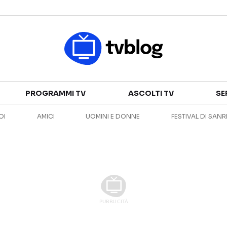
Televisione
PROGRAMMI TV
ASCOLTI TV
SE
GUIDA TV
ASCOLTI TV
OI
AMICI
UOMINI E DONNE
FESTIVAL DI SAN
CANALI TV
SERIE TV
PROGRAMMI TV
REALITY SHOW
PERSONAGGI TV
FICTION
Streaming