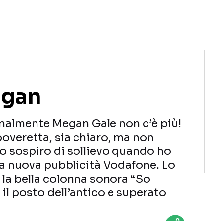
NETFLIX
MEDIASET INFINITY
AMAZON PRIME VIDEO
DAZN
DISNEY+
PARAMOUNT+
RAIPLAY
egan
finalmente Megan Gale non c’è più!
poveretta, sia chiaro, ma non
o sospiro di sollievo quando ho
 la nuova pubblicità Vodafone. Lo
n la bella colonna sonora “So
il posto dell’antico e superato