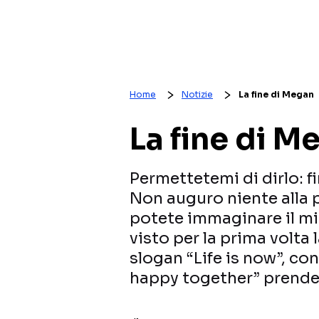
Home
Notizie
La fine di Megan
La fine di M
Permettetemi di dirlo: 
Non auguro niente alla 
potete immaginare il mi
visto per la prima volta
slogan “Life is now”, co
happy together” prende 