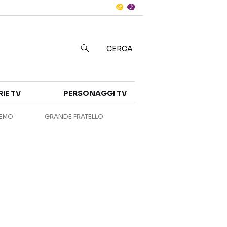
Notizie
in
CERCA
Categorie
RIE TV
PERSONAGGI TV
NOTIZIE
INTERVISTE
REMO
GRANDE FRATELLO
ANTEPRIME
RUBRICHE
RETROSCENA