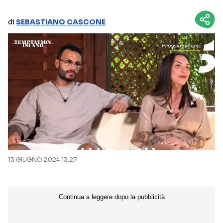
NETFLIX
MEDIASET INFINITY
di
SEBASTIANO CASCONE
AMAZON PRIME VIDEO
DAZN
DISNEY+
PARAMOUNT+
RAIPLAY
Categorie
NOTIZIE
INTERVISTE
ANTEPRIME
RUBRICHE
13 GIUGNO 2024 13:27
RETROSCENA
Seguici sui social