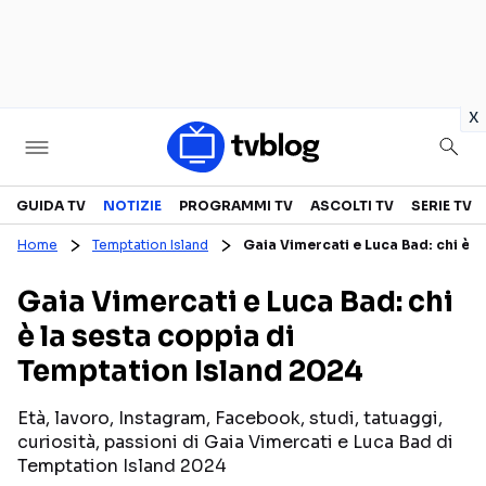
in
x
Televisione
GUIDA TV
NOTIZIE
PROGRAMMI TV
ASCOLTI TV
SERIE TV
Home
Temptation Island
Gaia Vimercati e Luca Bad: chi è l
GUIDA TV
ASCOLTI TV
Gaia Vimercati e Luca Bad: chi
CANALI TV
SERIE TV
è la sesta coppia di
PROGRAMMI TV
REALITY SHOW
Temptation Island 2024
PERSONAGGI TV
FICTION
Età, lavoro, Instagram, Facebook, studi, tatuaggi,
curiosità, passioni di Gaia Vimercati e Luca Bad di
Streaming
Temptation Island 2024