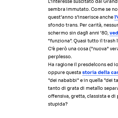
L’interesse suscitato dal Grande
sembra immutato. Come se non
quest’anno s’inserisce anche
l
sfondo trans. Per carità, nessu
schermo sin dagli anni ‘80,
ved
“funziona”. Quasi tutto il trash l
C’è però una cosa (”nuova” ve
perplesso.
Ha ragione il presdelcons ed 
oppure questa
storia della ca
"dei nababbi" e in quella "dei ta
tanto di grata di metallo sepa
offensiva, gretta, classista e 
stupida?