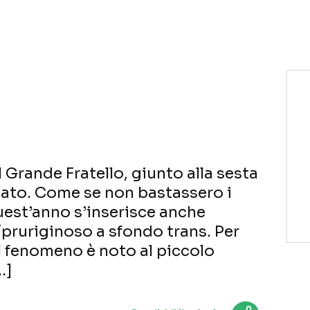
NETFLIX
MEDIASET INFINITY
AMAZON PRIME VIDEO
DAZN
DISNEY+
PARAMOUNT+
RAIPLAY
l Grande Fratello, giunto alla sesta
ato. Come se non bastassero i
est’anno s’inserisce anche
/pruriginoso a sfondo trans. Per
il fenomeno è noto al piccolo
…]