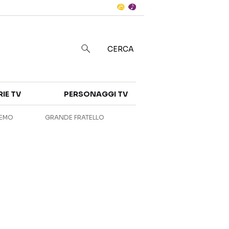
Notizie
in
CERCA
Categorie
RIE TV
PERSONAGGI TV
NOTIZIE
INTERVISTE
REMO
GRANDE FRATELLO
ANTEPRIME
RUBRICHE
RETROSCENA