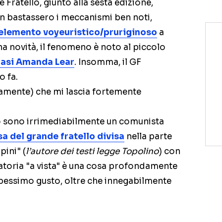
 Fratello, giunto alla sesta edizione,
 bastassero i meccanismi ben noti,
’elemento voyeuristico/pruriginoso
a
na novità, il fenomeno è noto al piccolo
asi Amanda Lear
. Insomma, il GF
o fa.
ramente) che mi lascia fortemente
io sono irrimediabilmente un comunista
sa del grande fratello divisa
nella parte
pini" (
l’autore dei testi legge Topolino
) con
ratoria "a vista" è una cosa profondamente
di pessimo gusto, oltre che innegabilmente