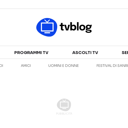
Televisione
PROGRAMMI TV
ASCOLTI TV
SE
GUIDA TV
ASCOLTI TV
OI
AMICI
UOMINI E DONNE
FESTIVAL DI SAN
CANALI TV
SERIE TV
PROGRAMMI TV
REALITY SHOW
PERSONAGGI TV
FICTION
Streaming